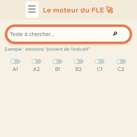
☰
Le moteur du FLE 🚀
🔎
Exemple : émotions "présent de l'indicatif"
A1
A2
B1
B2
C1
C2