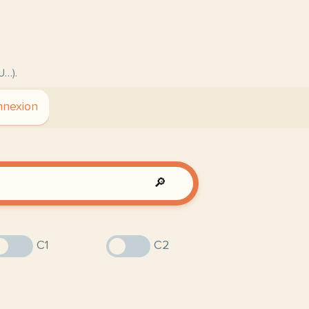
U…).
nexion
🔎
C1
C2