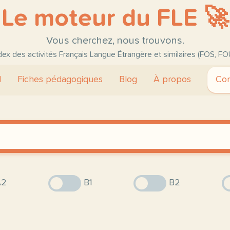
Le moteur du FLE 🚀
Vous cherchez, nous trouvons.
ndex des activités Français Langue Étrangère et similaires (FOS, FO
l
Fiches pédagogiques
Blog
À propos
Con
2
B1
B2