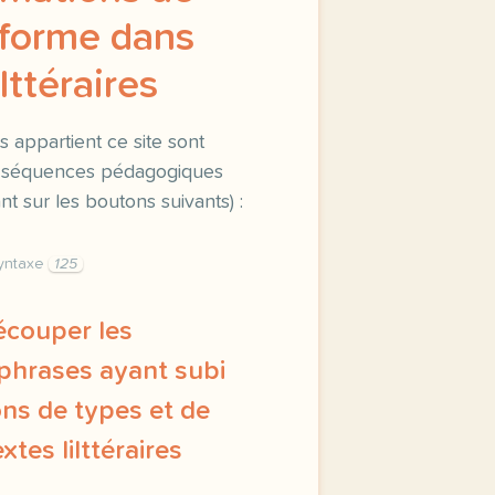
 forme dans
lttéraires
s appartient ce site sont
es séquences pédagogiques
t sur les boutons suivants) :
yntaxe
125
Découper les
 phrases ayant subi
ns de types et de
tes lilttéraires