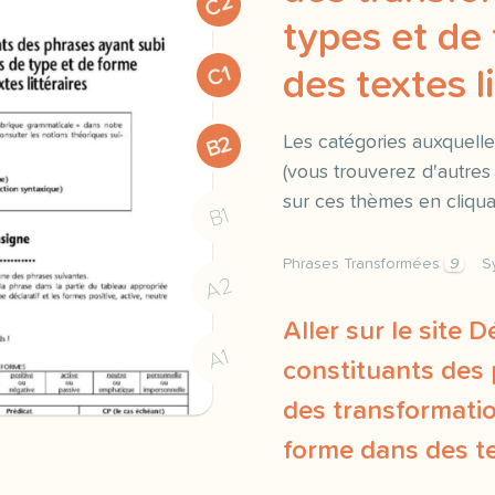
C2
types et de
C1
des textes li
B2
Les catégories auxquelle
(vous trouverez d'autr
sur ces thèmes en cliquan
B1
Phrases Transformées
9
S
A2
Aller sur le site 
A1
constituants des
des transformatio
forme dans des tex