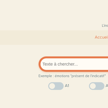
L'i
Accuei
Exemple : émotions "présent de l'indicatif"
A1
A