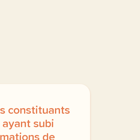
s constituants
 ayant subi
rmations de