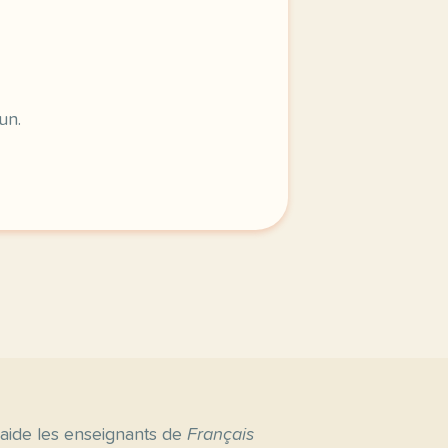
ersion africaine les emojis ce sont ces petits dessins que
un.
 aide les enseignants de
Français