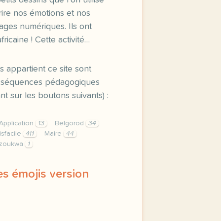
tits dessins que l’on utilise
rire nos émotions et nos
ages numériques. Ils ont
ricaine ! Cette activité…
s appartient ce site sont
es séquences pédagogiques
t sur les boutons suivants) :
Application
13
Belgorod
34
isfacile
411
Maire
44
zoukwa
1
Des émojis version