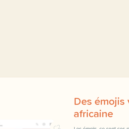
Des émojis 
africaine
C2