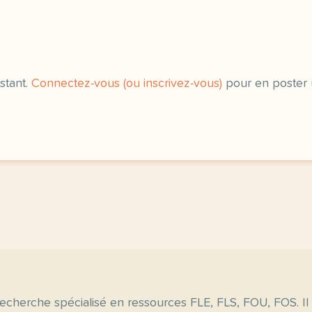
exercice b2 des emojis v
stant.
Connectez-vous (ou inscrivez-vous)
pour en poster 
echerche spécialisé en ressources FLE, FLS, FOU, FOS. Il