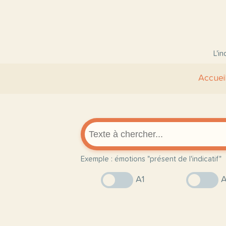
L'i
Accuei
Exemple : émotions "présent de l'indicatif"
A1
A