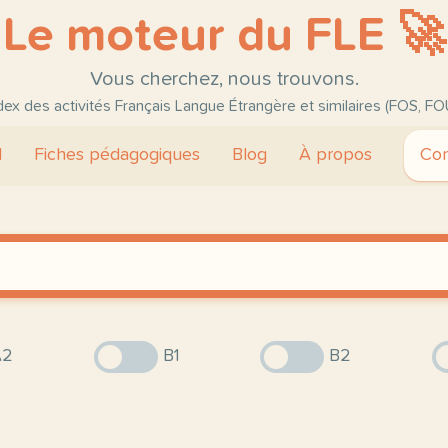
Le moteur du FLE 🚀
Vous cherchez, nous trouvons.
ndex des activités Français Langue Étrangère et similaires (FOS, FO
l
Fiches pédagogiques
Blog
À propos
Con
2
B1
B2