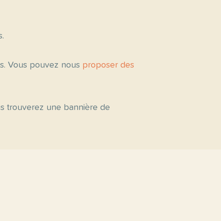
s.
tés. Vous pouvez nous
proposer des
ous trouverez une bannière de
s par niveau
C2
C1