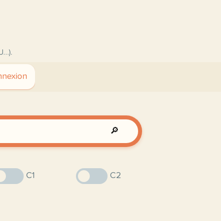
U…).
nexion
🔎
C1
C2