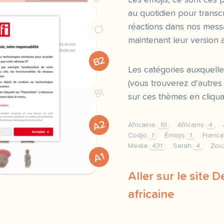
Les émojis, ce sont ces pe
au quotidien pour transc
réactions dans nos mess
C1
maintenant leur version af
B2
Les catégories auxquelle
(vous trouverez d'autr
B1
sur ces thèmes en cliquan
A2
Africaine
10
Africains
4
Codjo
1
Émojis
1
Franca
Media
431
Sarah
4
Zou
A1
Aller sur le site 
africaine