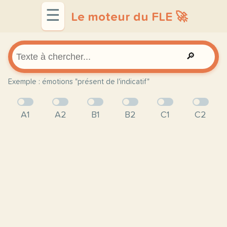
☰
Le moteur du FLE 🚀
🔎
Exemple : émotions "présent de l'indicatif"
A1
A2
B1
B2
C1
C2