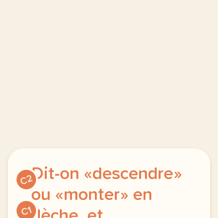
Dit-on «descendre»
C2
ou «monter» en
C1
flèche, et