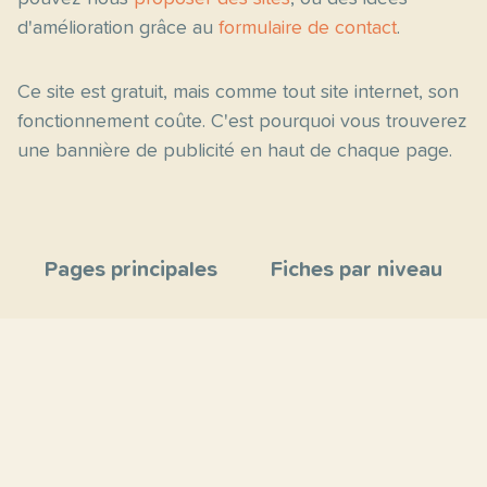
d'amélioration grâce au
formulaire de contact
.
Ce site est gratuit, mais comme tout site internet, son
fonctionnement coûte. C'est pourquoi vous trouverez
une bannière de publicité en haut de chaque page.
Pages principales
Fiches par niveau
Accueil
C2
Thèmes
C1
Blog
B2
Proposer un site
B1
Contact
A2
À propos
A1