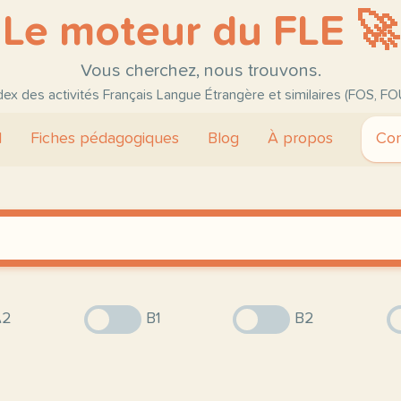
Le moteur du FLE 🚀
Vous cherchez, nous trouvons.
ndex des activités Français Langue Étrangère et similaires (FOS, FO
l
Fiches pédagogiques
Blog
À propos
Con
2
B1
B2