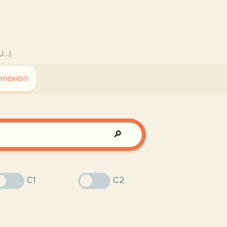
U…).
nexion
🔎
C1
C2