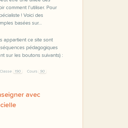
 peut être une alliée des
ir comment l’utiliser. Pour
écialiste ! Voici des
 simples basées sur…
s appartient ce site sont
es séquences pédagogiques
t sur les boutons suivants) :
Classe
190
Cours
90
Enseigner avec
icielle
avec l intelligence artificielle l intelligence artificiell