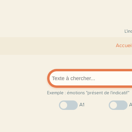
L'i
Accuei
Exemple : émotions "présent de l'indicatif"
A1
A