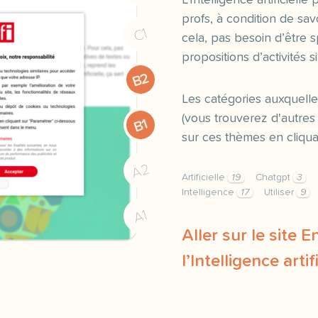
L’Intelligence artificielle
profs, à condition de savo
C1
cela, pas besoin d’être sp
propositions d’activités
B2
Les catégories auxquelle
(vous trouverez d'autr
B1
sur ces thèmes en cliquan
A2
Artificielle
19
Chatgpt
3
Intelligence
17
Utiliser
9
A1
Aller sur le site 
l’Intelligence artif
fiche pratique enseigner 