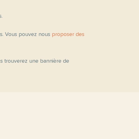
s.
tés. Vous pouvez nous
proposer des
ous trouverez une bannière de
s par niveau
C2
C1
B2