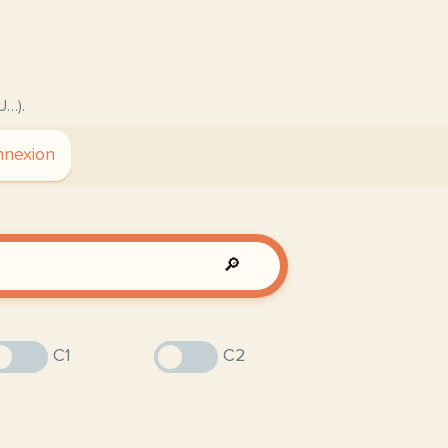
U…).
nexion
🔎
C1
C2