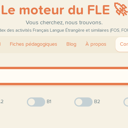
Le moteur du FLE 🚀
Vous cherchez, nous trouvons.
ndex des activités Français Langue Étrangère et similaires (FOS, FO
l
Fiches pédagogiques
Blog
À propos
Con
2
B1
B2