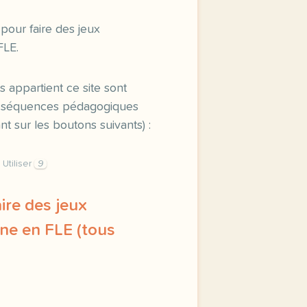
 pour faire des jeux
FLE.
s appartient ce site sont
es séquences pédagogiques
t sur les boutons suivants) :
Utiliser
9
aire des jeux
ne en FLE (tous
ous propose pas d activite mais plutot un outil simple et 