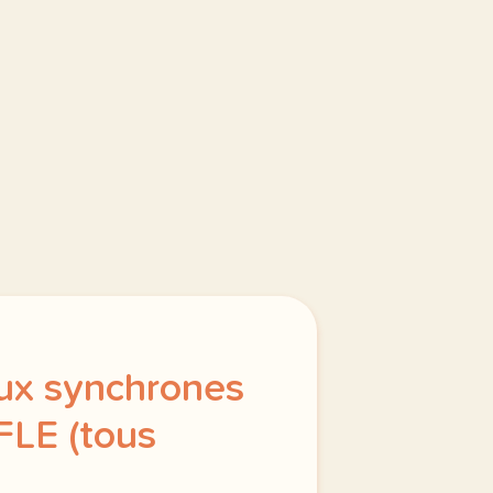
eux synchrones
FLE (tous