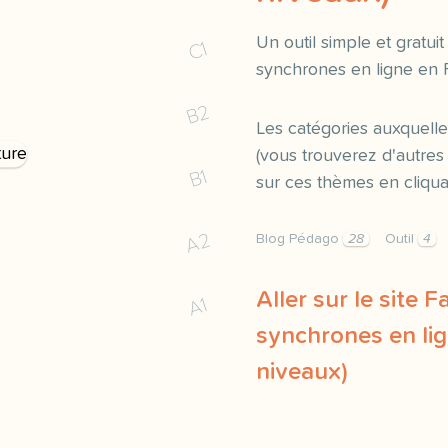
Un outil simple et gratuit
C1
synchrones en ligne en 
B2
Les catégories auxquelle
(vous trouverez d'autr
B1
sur ces thèmes en cliquan
A2
Blog Pédago
28
Outil
4
Aller sur le site F
A1
synchrones en lig
niveaux)
dans cet article je ne v