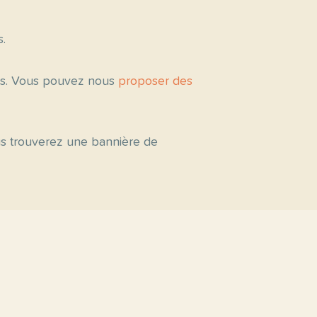
s.
tés. Vous pouvez nous
proposer des
ous trouverez une bannière de
s par niveau
C2
C1