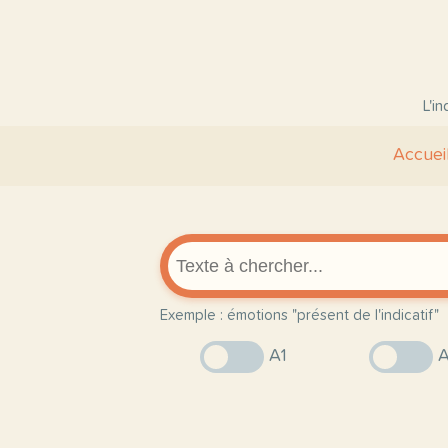
L'i
Accuei
Exemple : émotions "présent de l'indicatif"
A1
A