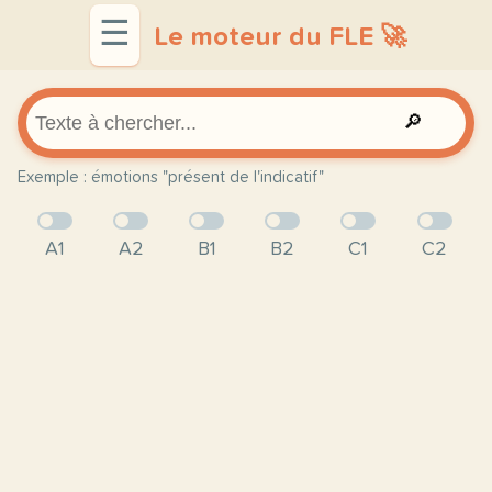
☰
Le moteur du FLE 🚀
🔎
Exemple : émotions "présent de l'indicatif"
A1
A2
B1
B2
C1
C2