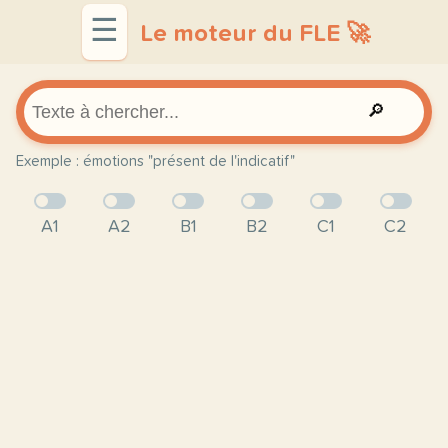
☰
Le moteur du FLE 🚀
🔎
Exemple : émotions "présent de l'indicatif"
A1
A2
B1
B2
C1
C2