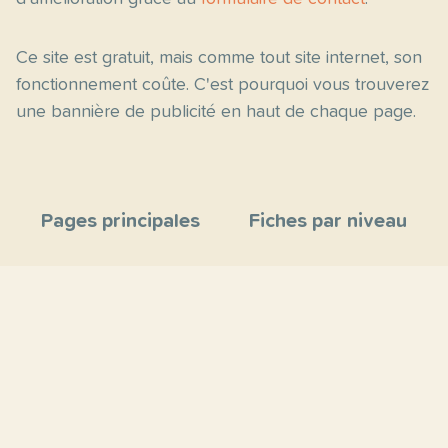
Ce site est gratuit, mais comme tout site internet, son
fonctionnement coûte. C'est pourquoi vous trouverez
une bannière de publicité en haut de chaque page.
Pages principales
Fiches par niveau
Accueil
C2
Thèmes
C1
Blog
B2
Proposer un site
B1
Contact
A2
À propos
A1