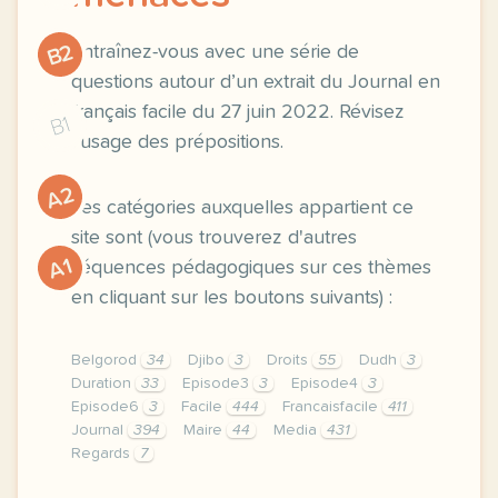
B2
Entraînez-vous avec une série de
questions autour d’un extrait du Journal en
français facile du 27 juin 2022. Révisez
B1
l’usage des prépositions.
A2
Les catégories auxquelles appartient ce
site sont (vous trouverez d'autres
A1
séquences pédagogiques sur ces thèmes
en cliquant sur les boutons suivants) :
Belgorod
34
Djibo
3
Droits
55
Dudh
3
Duration
33
Episode3
3
Episode4
3
Episode6
3
Facile
444
Francaisfacile
411
Journal
394
Maire
44
Media
431
Regards
7