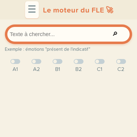
☰
Le moteur du FLE 🚀
🔎
Exemple : émotions "présent de l'indicatif"
A1
A2
B1
B2
C1
C2