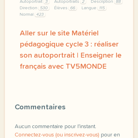
Autoportrait
3
Autoportraits
2
Description
88
Direction
530
Élèves
66
Langue
115
Normal
423
Aller sur le site Matériel
pédagogique cycle 3 : réaliser
son autoportrait | Enseigner le
français avec TV5MONDE
didomi host didomi components button cursor point
Commentaires
Aucun commentaire pour l’instant.
Connectez-vous (ou inscrivez-vous)
pour en