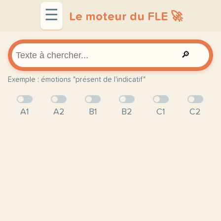
☰
Le moteur du FLE 🚀
🔎
Exemple : émotions "présent de l'indicatif"
A1
A2
B1
B2
C1
C2