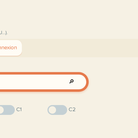
U…).
nexion
🔎
C1
C2