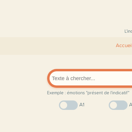
L'i
Accuei
Exemple : émotions "présent de l'indicatif"
A1
A