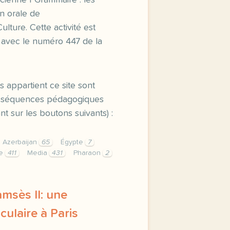
ncienne | Grammaire : les
n orale de
lture. Cette activité est
 avec le numéro 447 de la
s appartient ce site sont
es séquences pédagogiques
t sur les boutons suivants) :
Azerbaijan
65
Égypte
7
le
411
Media
431
Pharaon
2
amsès II: une
culaire à Paris