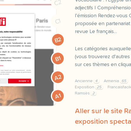
Vocabulaire : l’Égypte a
C2
adjectifs | Compréhensio
l’émission Rendez-vous Cu
C1
proposée en partenariat
revue Le français…
B2
Les catégories auxquelle
(vous trouverez d'autr
B1
sur ces thèmes en cliquan
A2
Ancienne
4
Armenia
65
Exposition
25
Francaisfaci
Ramsès
2
A1
Aller sur le site R
exposition specta