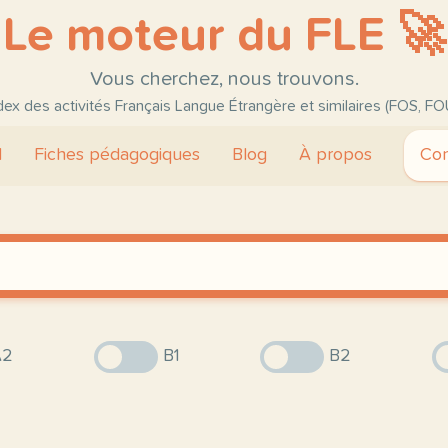
Le moteur du FLE 🚀
Vous cherchez, nous trouvons.
ndex des activités Français Langue Étrangère et similaires (FOS, FO
l
Fiches pédagogiques
Blog
À propos
Con
2
B1
B2