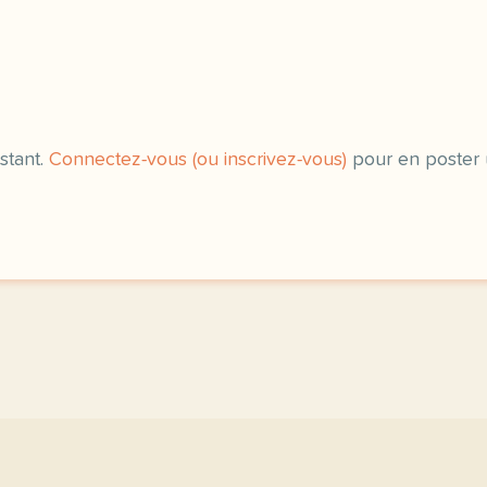
exercice b2 ramses ii un
stant.
Connectez-vous (ou inscrivez-vous)
pour en poster 