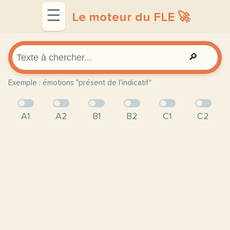
☰
Le moteur du FLE 🚀
🔎
Exemple : émotions "présent de l'indicatif"
A1
A2
B1
B2
C1
C2