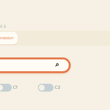
U…).
nexion
🔎
C1
C2