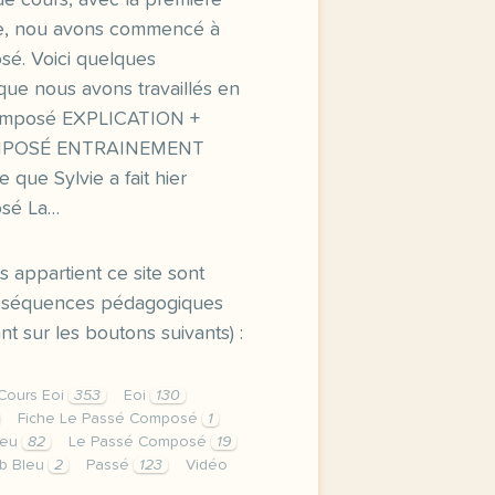
de cours, avec la première
e, nou avons commencé à
osé. Voici quelques
que nous avons travaillés en
 composé EXPLICATION +
MPOSÉ ENTRAINEMENT
ue Sylvie a fait hier
osé La…
s appartient ce site sont
es séquences pédagogiques
t sur les boutons suivants) :
Cours Eoi
353
Eoi
130
Fiche Le Passé Composé
1
leu
82
Le Passé Composé
19
b Bleu
2
Passé
123
Vidéo