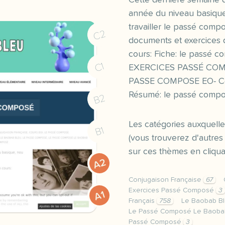
Cette dernière semaine 
année du niveau basiqu
travailler le passé comp
C2
documents et exercices 
cours: Fiche: le passé
C1
EXERCICES PASSÉ CO
PASSE COMPOSE EO- Ce q
Résumé: le passé comp
B2
Les catégories auxquelle
B1
(vous trouverez d'autr
sur ces thèmes en cliquan
A2
Conjugaison Française
67
Exercices Passé Composé
3
A1
Français
758
Le Baobab B
Le Passé Composé Le Baoba
Passé Composé
3