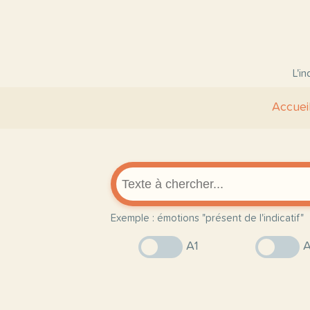
L'i
Accuei
Exemple : émotions "présent de l'indicatif"
A1
A