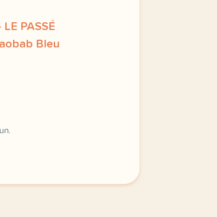
1º- LE PASSÉ
aobab Bleu
rniere semaine de cours avec la premiere annee du niveau bas
un.