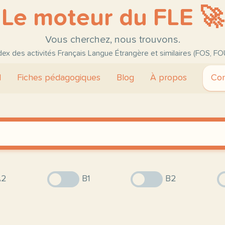
Le moteur du FLE 🚀
Vous cherchez, nous trouvons.
ndex des activités Français Langue Étrangère et similaires (FOS, FO
l
Fiches pédagogiques
Blog
À propos
Con
2
B1
B2