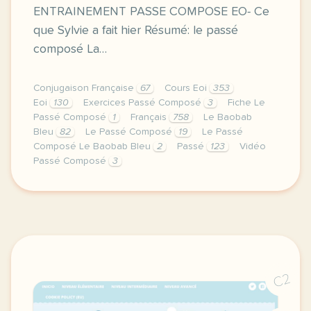
ENTRAINEMENT PASSE COMPOSE EO- Ce
que Sylvie a fait hier Résumé: le passé
composé La…
Conjugaison Française
67
Cours Eoi
353
Eoi
130
Exercices Passé Composé
3
Fiche Le
Passé Composé
1
Français
758
Le Baobab
Bleu
82
Le Passé Composé
19
Le Passé
Composé Le Baobab Bleu
2
Passé
123
Vidéo
Passé Composé
3
image pixabay comcette derniere semaine de cours avec
C2