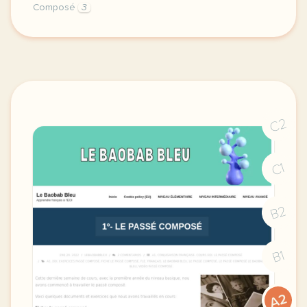
Composé
3
image pixabay comcette derniere semaine de cours a
C2
C1
B2
B1
A2