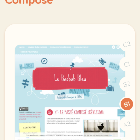
Composé
C2
C1
B2
B1
A2