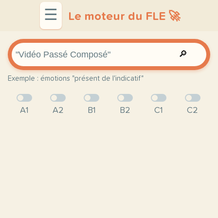
☰
Le moteur du FLE 🚀
🔎
Exemple : émotions "présent de l'indicatif"
A1
A2
B1
B2
C1
C2