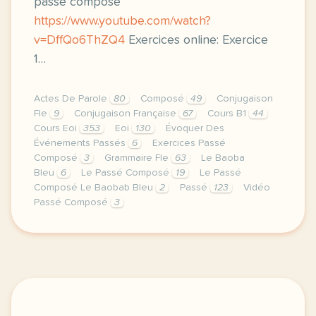
passé composé
https://www.youtube.com/watch?
v=DffQo6ThZQ4
Exercices online: Exercice
1…
Actes De Parole
80
Composé
49
Conjugaison
Fle
9
Conjugaison Française
67
Cours B1
44
Cours Eoi
353
Eoi
130
Évoquer Des
Événements Passés
6
Exercices Passé
Composé
3
Grammaire Fle
63
Le Baoba
Bleu
6
Le Passé Composé
19
Le Passé
Composé Le Baobab Bleu
2
Passé
123
Vidéo
Passé Composé
3
image pixabay comcette derniere semaine de cours a