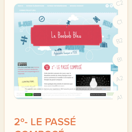
C2
C1
B2
B1
A2
A1
2º- LE PASSÉ