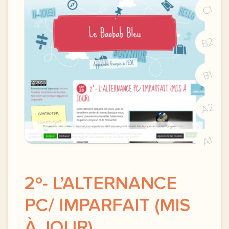
C1
B2
B1
A2
A1
2º- L’ALTERNANCE
PC/ IMPARFAIT (MIS
À JOUR)