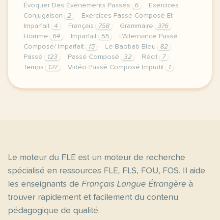
Évoquer Des Événements Passés
6
Exercices
Conjugaison
2
Exercices Passé Composé Et
Imparfait
4
Français
758
Grammaire
376
Homme
64
Imparfait
55
L'Alternance Passé
Composé/ Imparfait
15
Le Baobab Bleu
82
Passé
123
Passé Composé
32
Récit
7
Temps
127
Vidéo Passé Composé Imprafit
1
image pixabay comcette derniere semaine de cours ave
Le moteur du FLE est un moteur de recherche
spécialisé en ressources FLE, FLS, FOU, FOS. Il aide
les enseignants de
Français Langue Étrangère
à
trouver rapidement et facilement du contenu
pédagogique de qualité.