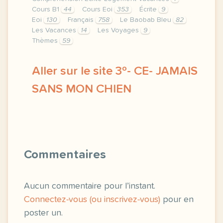
Cours B1
44
Cours Eoi
353
Écrite
9
Eoi
130
Français
758
Le Baobab Bleu
82
Les Vacances
14
Les Voyages
9
Thèmes
59
Aller sur le site 3º- CE- JAMAIS
SANS MON CHIEN
image pixabay comcette derniere semaine de cour
Commentaires
Aucun commentaire pour l’instant.
Connectez-vous (ou inscrivez-vous)
pour en
poster un.