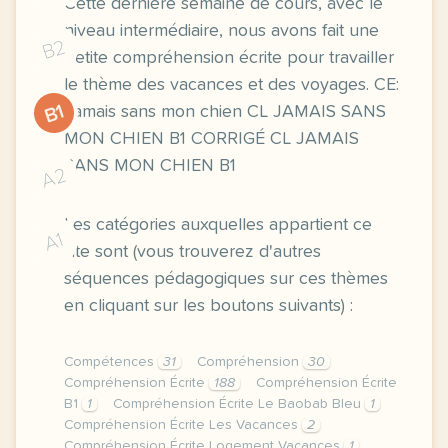
Cette dernière semaine de cours, avec le
niveau intermédiaire, nous avons fait une
B2
petite compréhension écrite pour travailler
le thème des vacances et des voyages. CE:
B1
Jamais sans mon chien CL JAMAIS SANS
MON CHIEN B1 CORRIGÉ CL JAMAIS
SANS MON CHIEN B1
A2
Les catégories auxquelles appartient ce
A1
site sont (vous trouverez d'autres
séquences pédagogiques sur ces thèmes
en cliquant sur les boutons suivants) :
Compétences
31
Compréhension
30
Compréhension Écrite
188
Compréhension Écrite
B1
1
Compréhension Écrite Le Baobab Bleu
1
Compréhension Écrite Les Vacances
2
Compréhension Écrite Logement Vacances
1