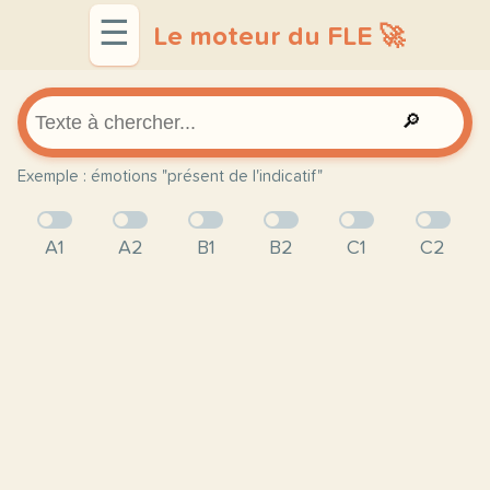
☰
Le moteur du FLE 🚀
🔎
Exemple : émotions "présent de l'indicatif"
A1
A2
B1
B2
C1
C2