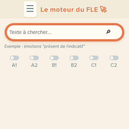
☰
Le moteur du FLE 🚀
🔎
Exemple : émotions "présent de l'indicatif"
A1
A2
B1
B2
C1
C2