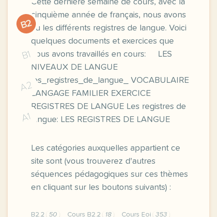
Cette dernière semaine de cours, avec la
cinquième année de français, nous avons
B2
vu les différents registres de langue. Voici
quelques documents et exercices que
B1
nous avons travaillés en cours: LES
NIVEAUX DE LANGUE
les_registres_de_langue_ VOCABULAIRE
A2
LANGAGE FAMILIER EXERCICE
REGISTRES DE LANGUE Les registres de
A1
langue: LES REGISTRES DE LANGUE
Les catégories auxquelles appartient ce
site sont (vous trouverez d'autres
séquences pédagogiques sur ces thèmes
en cliquant sur les boutons suivants) :
B2.2
50
Cours B2.2
18
Cours Eoi
353