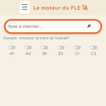
☰
Le moteur du FLE 🚀
🔎
Exemple : émotions "présent de l'indicatif"
A1
A2
B1
B2
C1
C2