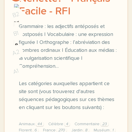
Facile - RFI
B2
Grammaire : les adjectifs antéposés et
B1
postposés | Vocabulaire : une expression
figurée | Orthographe : l’abréviation des
nombres ordinaux | Éducation aux médias :
A2
la vulgarisation scientifique |
Compréhension…
A1
Les catégories auxquelles appartient ce
site sont (vous trouverez d'autres
séquences pédagogiques sur ces thèmes
en cliquant sur les boutons suivants) :
Animaux
44
Célèbre
4
Commentaire
23
Florent
6
France
270
Jardin
8
Muséum
1