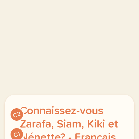
Connaissez-vous
C2
Zarafa, Siam, Kiki et
C1
Nénette? - Français