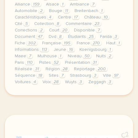
Alliance
159
Alsace
1
Ambiance
7
Automobile
2
Bouge
11
Breitenbach
1
Caractéristiques
4
Centre
17
Château
10
Cité
5
Collection
8
Commentaire
23
Corrections
2
Court
20
Disponible
7
Document
47
Dvd
8
Étudiants
25
Farida
3
Fiche
302
Française
195
France
270
Haut
1
Informations
113
Jeune
16
Koenigsbourg
1
Maee
7
Mulhouse
1
Niveau
50
Nuits
2
Paris
110
Pistes
52
Présentation
31
Réalisée
31
Région
28
Reportage
200
Séquence
18
Sites
7
Strasbourg
3
Ville
97
Voitures
4
Voix
28
Wuyts
3
Zeggagh
3
le respect de votre vie privee est une priorite po
C2