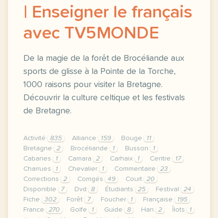
| Enseigner le français
avec TV5MONDE
De la magie de la forêt de Brocéliande aux
sports de glisse à la Pointe de la Torche,
1000 raisons pour visiter la Bretagne.
Découvrir la culture celtique et les festivals
de Bretagne.
Activité
835
Alliance
159
Bouge
11
Bretagne
2
Brocéliande
1
Busson
1
Cabanes
1
Camara
2
Carhaix
1
Centre
17
Charrues
1
Chevalier
1
Commentaire
23
Corrections
2
Corrigés
49
Court
20
Disponible
7
Dvd
8
Étudiants
25
Festival
24
Fiche
302
Forêt
7
Foucher
1
Française
195
France
270
Golfe
1
Guide
8
Han
2
Îlots
1