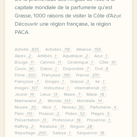
capitale mondiale de la parfumerie qu’est
Grasse, 1000 raisons de visiter la Côte d’Azur.
Découvrir une région française, la région
PACA.
Activité
835
Activités
118
Alliance
159
Alpes
2
Antibes
1
Aquatique
2
Azur
1
Bouge
11
Cannes
11
Céramique
1
Côte
10
Cours
90
Daluis
1
Disponible
7
Dvd
8
Fiche
302
Française
195
France
270
Françoise
7
Gorges
1
Grasse
3
Ile
1
Images
107
Instructeur
1
International
17
Jeune
16
Lieux
13
Maee
7
Marie
18
Marineland
2
Monde
133
Mondiale
14
Musée
30
Nice
1
Niveau
50
Parfumerie
4
Paris
110
Picasso
2
Pistes
52
Plages
5
Présentation
31
Professeur
18
Provence
1
Rafting
2
Réalisée
31
Région
28
Reportage
200
Saleya
1
Séquence
18