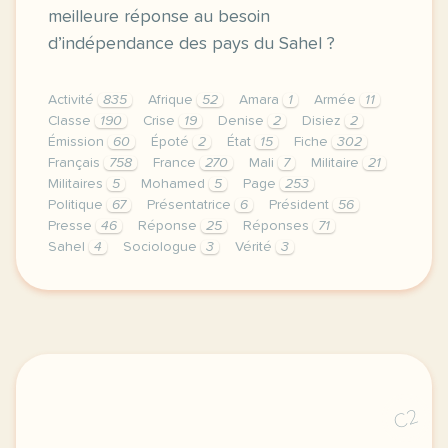
meilleure réponse au besoin
d’indépendance des pays du Sahel ?
Activité
835
Afrique
52
Amara
1
Armée
11
Classe
190
Crise
19
Denise
2
Disiez
2
Émission
60
Époté
2
État
15
Fiche
302
Français
758
France
270
Mali
7
Militaire
21
Militaires
5
Mohamed
5
Page
253
Politique
67
Présentatrice
6
Président
56
Presse
46
Réponse
25
Réponses
71
Sahel
4
Sociologue
3
Vérité
3
continuer sans accepter le respect de votre vie pri
C2