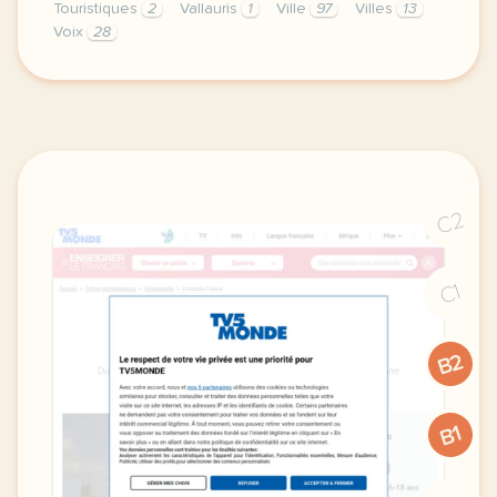
Touristiques
2
Vallauris
1
Ville
97
Villes
13
Voix
28
le respect de votre vie privee est une priorite p
C2
C1
B2
B1