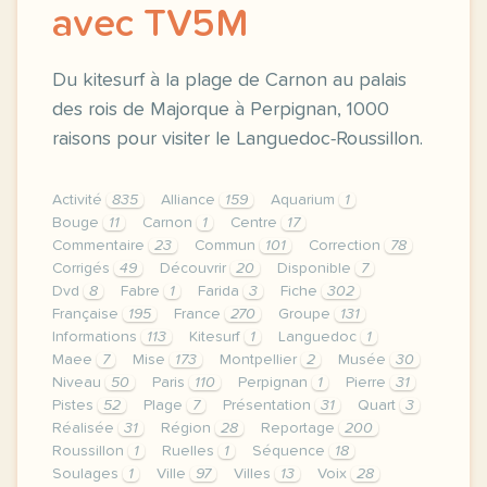
avec TV5M
Du kitesurf à la plage de Carnon au palais
des rois de Majorque à Perpignan, 1000
raisons pour visiter le Languedoc-Roussillon.
Activité
835
Alliance
159
Aquarium
1
Bouge
11
Carnon
1
Centre
17
Commentaire
23
Commun
101
Correction
78
Corrigés
49
Découvrir
20
Disponible
7
Dvd
8
Fabre
1
Farida
3
Fiche
302
Française
195
France
270
Groupe
131
Informations
113
Kitesurf
1
Languedoc
1
Maee
7
Mise
173
Montpellier
2
Musée
30
Niveau
50
Paris
110
Perpignan
1
Pierre
31
Pistes
52
Plage
7
Présentation
31
Quart
3
Réalisée
31
Région
28
Reportage
200
Roussillon
1
Ruelles
1
Séquence
18
Soulages
1
Ville
97
Villes
13
Voix
28