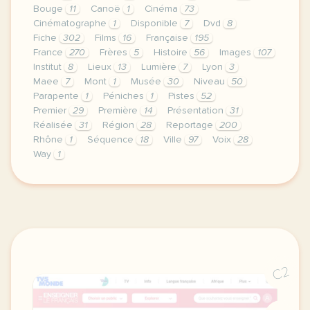
Bouge
11
Canoë
1
Cinéma
73
Cinématographe
1
Disponible
7
Dvd
8
Fiche
302
Films
16
Française
195
France
270
Frères
5
Histoire
56
Images
107
Institut
8
Lieux
13
Lumière
7
Lyon
3
Maee
7
Mont
1
Musée
30
Niveau
50
Parapente
1
Péniches
1
Pistes
52
Premier
29
Première
14
Présentation
31
Réalisée
31
Région
28
Reportage
200
Rhône
1
Séquence
18
Ville
97
Voix
28
Way
1
le respect de votre vie privee est une priorite p
C2