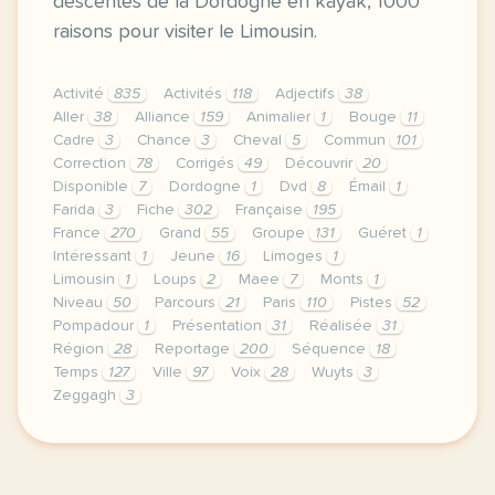
descentes de la Dordogne en kayak, 1000
raisons pour visiter le Limousin.
Activité
835
Activités
118
Adjectifs
38
Aller
38
Alliance
159
Animalier
1
Bouge
11
Cadre
3
Chance
3
Cheval
5
Commun
101
Correction
78
Corrigés
49
Découvrir
20
Disponible
7
Dordogne
1
Dvd
8
Émail
1
Farida
3
Fiche
302
Française
195
France
270
Grand
55
Groupe
131
Guéret
1
Intéressant
1
Jeune
16
Limoges
1
Limousin
1
Loups
2
Maee
7
Monts
1
Niveau
50
Parcours
21
Paris
110
Pistes
52
Pompadour
1
Présentation
31
Réalisée
31
Région
28
Reportage
200
Séquence
18
Temps
127
Ville
97
Voix
28
Wuyts
3
Zeggagh
3
le respect de votre vie privee est une priorite po