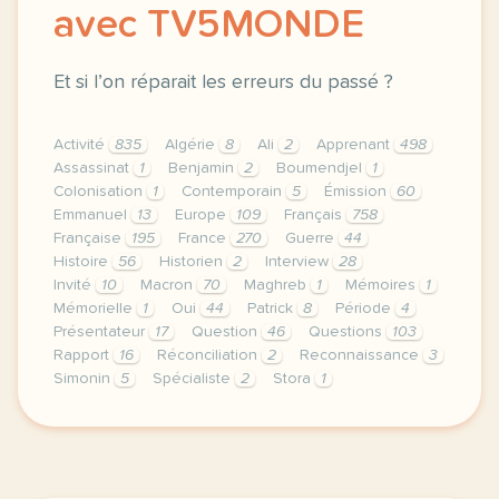
avec TV5MONDE
Et si l’on réparait les erreurs du passé ?
Activité
835
Algérie
8
Ali
2
Apprenant
498
Assassinat
1
Benjamin
2
Boumendjel
1
Colonisation
1
Contemporain
5
Émission
60
Emmanuel
13
Europe
109
Français
758
Française
195
France
270
Guerre
44
Histoire
56
Historien
2
Interview
28
Invité
10
Macron
70
Maghreb
1
Mémoires
1
Mémorielle
1
Oui
44
Patrick
8
Période
4
Présentateur
17
Question
46
Questions
103
Rapport
16
Réconciliation
2
Reconnaissance
3
Simonin
5
Spécialiste
2
Stora
1
le respect de votre vie privee est une priorite pour