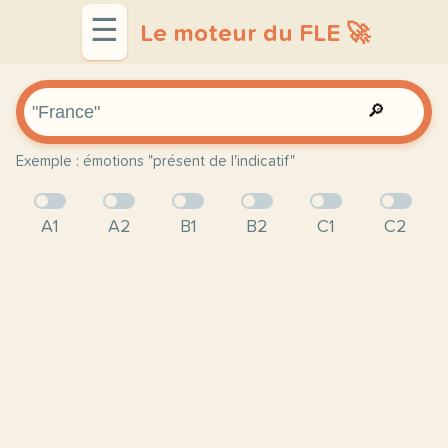
☰
Le moteur du FLE 🚀
🔎
Exemple : émotions "présent de l'indicatif"
A1
A2
B1
B2
C1
C2