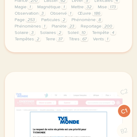
France
270
Laisser
62
Lever
5
Lexicales
4
Magie
1
Magnétique
1
Mettre
32
Mise
173
Observation
3
Observé
1
Œuvre
186
Page
253
Particules
2
Phénomène
8
Phénomènes
1
Planète
23
Reportage
200
Solaire
3
Solaires
2
Soleil
10
Tempête
4
Tempêtes
2
Terre
37
Titres
67
Vents
1
continuer sans accepter le respect de votre vie pr
C2
C1
B2