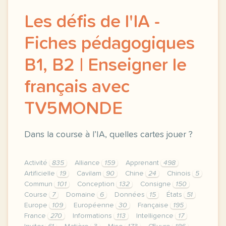
Les défis de l'IA -
Fiches pédagogiques
B1, B2 | Enseigner le
français avec
TV5MONDE
Dans la course à l’IA, quelles cartes jouer ?
Activité
835
Alliance
159
Apprenant
498
Artificielle
19
Cavilam
90
Chine
24
Chinois
5
Commun
101
Conception
132
Consigne
150
Course
7
Domaine
6
Données
15
États
51
Europe
109
Européenne
30
Française
195
France
270
Informations
113
Intelligence
17