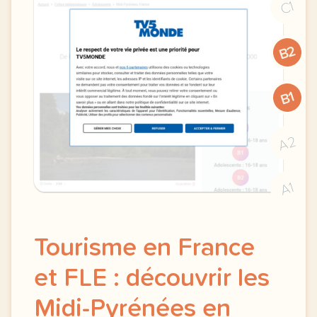
C1
B2
B1
A2
A1
Tourisme en France
et FLE : découvrir les
Midi-Pyrénées en