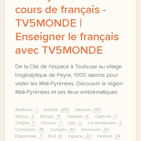
cours de français -
TV5MONDE |
Enseigner le français
avec TV5MONDE
De la Cité de l’espace à Toulouse au village
troglodytique de Peyre, 1000 raisons pour
visiter les Midi-Pyrénées. Découvrir la région
Midi-Pyrénées et ses lieux emblématiques.
Abattoirs
1
Activité
835
Alliance
159
Autour
5
Bouge
11
Capitale
6
Capitole
1
Chaîne
7
Choses
7
Cité
5
Contemporain
5
Correction
78
Corrigés
49
Découvrir
20
Disponible
7
Dvd
8
Espace
23
Festival
24