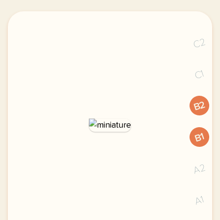
C2
C1
B2
B1
A2
A1