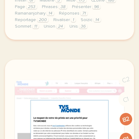
Inviter
61
Matière
3
Mise
173
Œuvre
186
Page
253
Phrases
38
Présenter
96
Ramananjohary
14
Réponses
71
Reportage
200
Rivaliser
1
Soizic
14
Sommet
11
Union
24
Unis
36
le respect de votre vie privee est une priorite po
C2
C1
B2