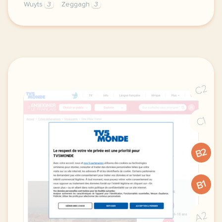
Wuyts
3
Zeggagh
3
le respect de votre vie privee est une priorite po
C2
C1
B2
B1
A2