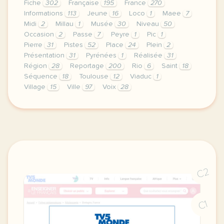
Fiche
302
Française
195
France
270
Informations
113
Jeune
16
Loco
1
Maee
7
Midi
2
Millau
1
Musée
30
Niveau
50
Occasion
2
Passe
7
Peyre
1
Pic
1
Pierre
31
Pistes
52
Place
24
Plein
2
Présentation
31
Pyrénées
1
Réalisée
31
Région
28
Reportage
200
Rio
6
Saint
18
Séquence
18
Toulouse
12
Viaduc
1
Village
15
Ville
97
Voix
28
le respect de votre vie privee est une priorite p
C2
C1