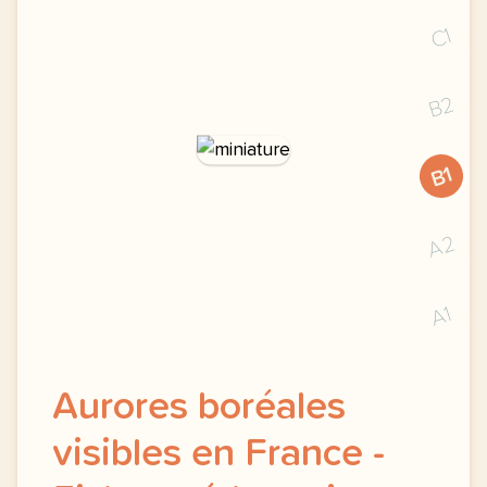
C1
B2
B1
A2
A1
Aurores boréales
visibles en France -