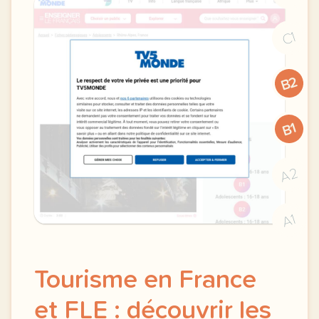
C1
B2
B1
A2
A1
Tourisme en France
et FLE : découvrir les