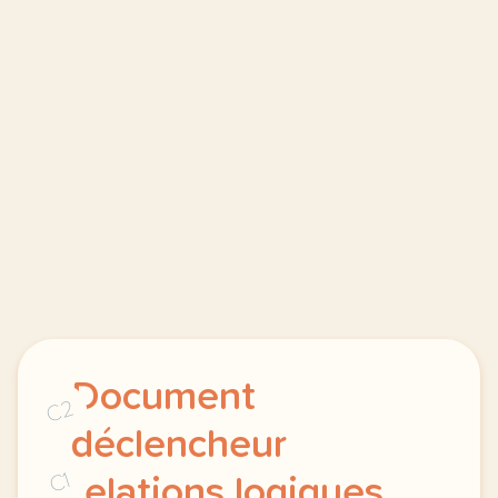
Document
C2
déclencheur
C1
relations logiques