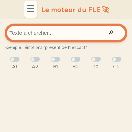
☰
Le moteur du FLE 🚀
🔎
Exemple : émotions "présent de l'indicatif"
A1
A2
B1
B2
C1
C2