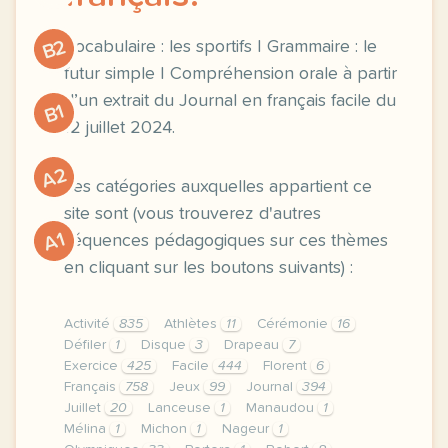
B2
Vocabulaire : les sportifs | Grammaire : le
futur simple | Compréhension orale à partir
d’un extrait du Journal en français facile du
B1
12 juillet 2024.
A2
Les catégories auxquelles appartient ce
site sont (vous trouverez d'autres
A1
séquences pédagogiques sur ces thèmes
en cliquant sur les boutons suivants) :
Activité
835
Athlètes
11
Cérémonie
16
Défiler
1
Disque
3
Drapeau
7
Exercice
425
Facile
444
Florent
6
Français
758
Jeux
99
Journal
394
Juillet
20
Lanceuse
1
Manaudou
1
Mélina
1
Michon
1
Nageur
1