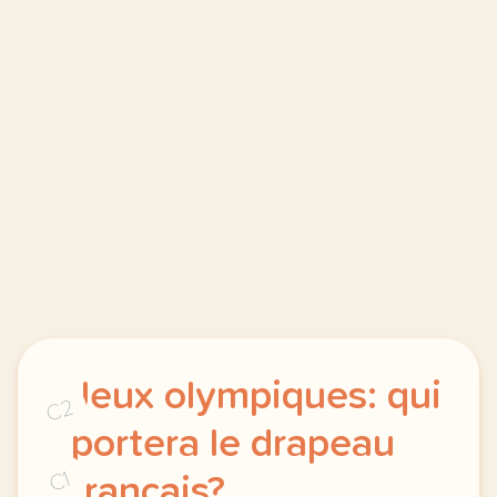
Jeux olympiques: qui
C2
portera le drapeau
C1
français?