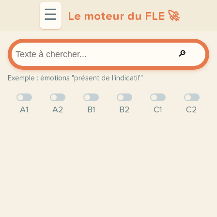
☰
Le moteur du FLE 🚀
🔎
Exemple : émotions "présent de l'indicatif"
A1
A2
B1
B2
C1
C2