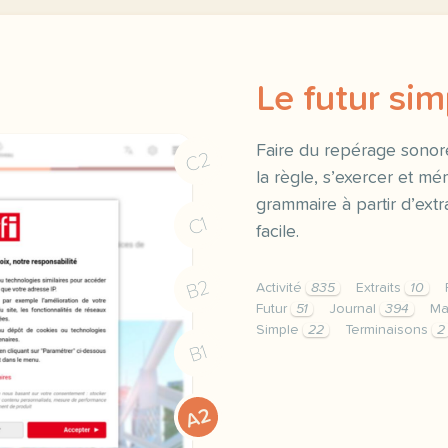
Le futur sim
Faire du repérage sonor
C2
la règle, s’exercer et mé
grammaire à partir d’extr
C1
facile.
B2
Activité
835
Extraits
10
Futur
51
Journal
394
Ma
Simple
22
Terminaisons
2
B1
exercice a2 le futur simp
A2