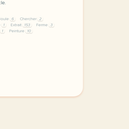
le.
Boule
6
Chercher
2
e
1
Extrait
153
Ferme
3
l
1
Peinture
10
rme des animaux george orwell orthographe ecrire o et o ph