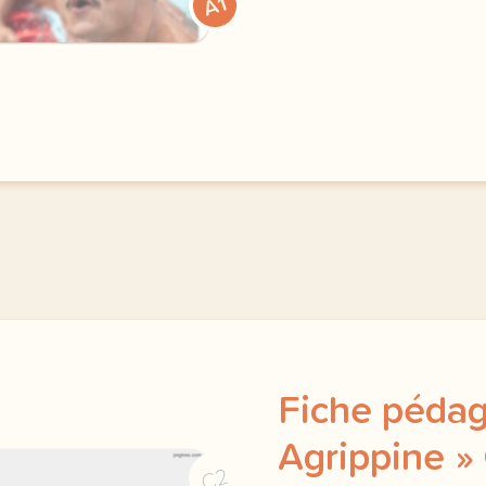
exercice a2 jeux olympiq
A1
Fiche péda
Agrippine » 
C2