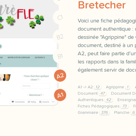
Bretecher
C1
Voici une fiche pédagogi
document authentique : 
B2
dessinée "Agrippine" de 
document, destiné à un p
A2, peut faire partie d’
B1
les rapports dans la famil
également servir de do
A2
A1 -> A2
12
Agrippine
1
Document
47
Document D
A1
Authentiques
42
Enseigna
Fiches Pédagogiques
73
F
Grammaire
376
Planche
6
voici une fiche pedagogi