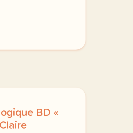
ues qui portera le drapeau francais vocabulaire les sporti
gogique BD «
Claire