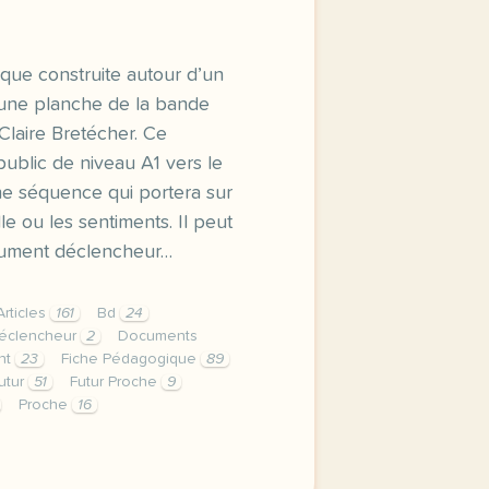
que construite autour d’un
une planche de la bande
Claire Bretécher. Ce
ublic de niveau A1 vers le
une séquence qui portera sur
le ou les sentiments. Il peut
cument déclencheur…
Articles
161
Bd
24
éclencheur
2
Documents
nt
23
Fiche Pédagogique
89
utur
51
Futur Proche
9
Proche
16
que construite autour d un document authentique une planch