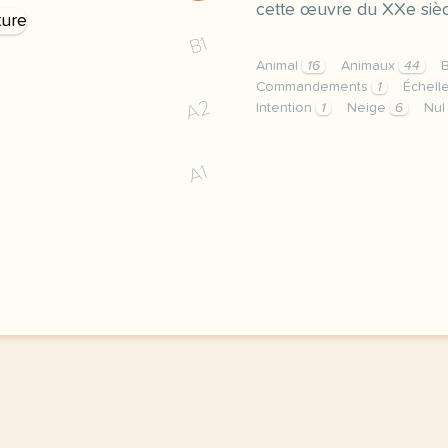
cette œuvre du XXe sièc
B1
Animal
16
Animaux
44
Commandements
1
Échell
A2
Intention
1
Neige
6
Nu
exercice b2 dictee la fe
A1