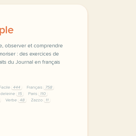
ple
e, observer et comprendre
moriser : des exercices de
aits du Journal en français
Facile
444
Français
758
deleine
15
Paris
110
Verbe
48
Zazzo
11
le faire du reperage sonore observer et comprendre la regl