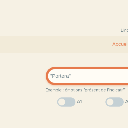
L'i
Accuei
Exemple : émotions "présent de l'indicatif"
A1
A