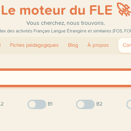
Le moteur du FLE 🚀
Vous cherchez, nous trouvons.
ndex des activités Français Langue Étrangère et similaires (FOS, FO
l
Fiches pédagogiques
Blog
À propos
Con
2
B1
B2