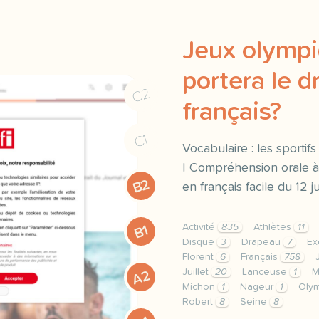
Jeux olympi
portera le 
C2
français?
C1
Vocabulaire : les sportifs
| Compréhension orale à 
B2
en français facile du 12 ju
Activité
835
Athlètes
11
B1
Disque
3
Drapeau
7
Ex
Florent
6
Français
758
Juillet
20
Lanceuse
1
M
A2
Michon
1
Nageur
1
Oly
Robert
8
Seine
8