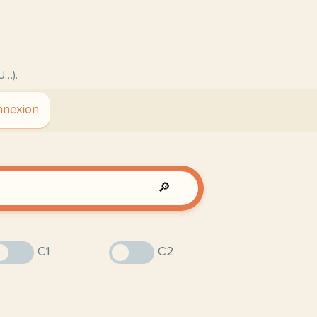
U…).
nexion
🔎
C1
C2