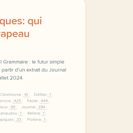
ques: qui
drapeau
 | Grammaire : le futur simple
partir d’un extrait du Journal
illet 2024.
Cérémonie
16
Défiler
1
ercice
425
Facile
444
Jeux
99
Journal
394
anaudou
1
Mélina
1
mpiques
33
Portera
1