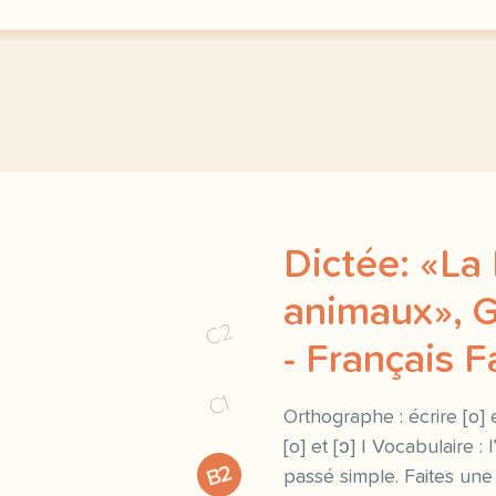
Dictée: «La
animaux», G
C2
- Français Fa
C1
Orthographe : écrire [o] 
[o] et [ɔ] | Vocabulaire : 
B2
passé simple. Faites une 