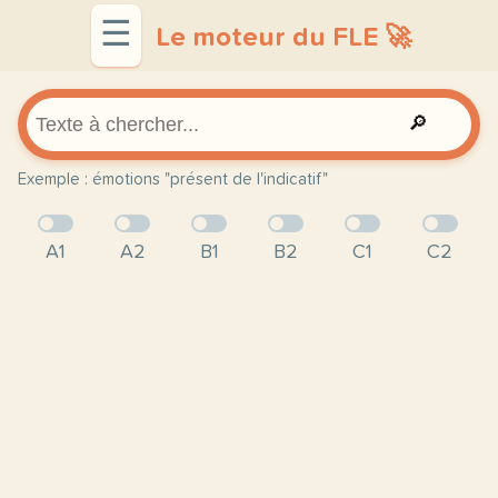
☰
Le moteur du FLE 🚀
🔎
Exemple : émotions "présent de l'indicatif"
A1
A2
B1
B2
C1
C2