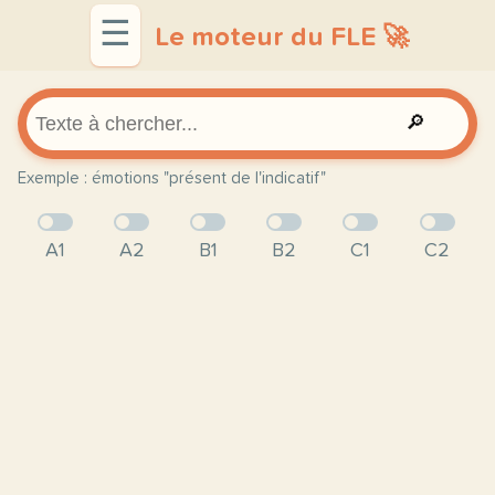
☰
Le moteur du FLE 🚀
🔎
Exemple : émotions "présent de l'indicatif"
A1
A2
B1
B2
C1
C2