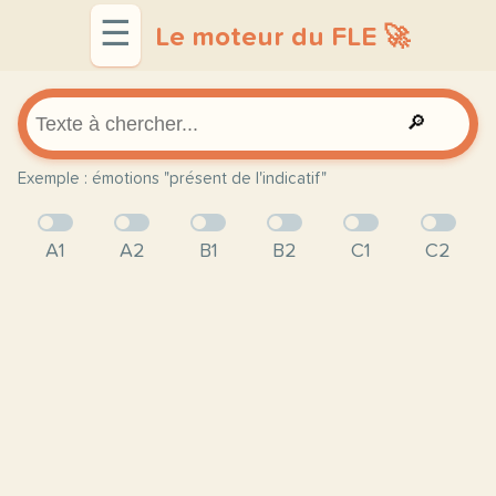
☰
Le moteur du FLE 🚀
🔎
Exemple : émotions "présent de l'indicatif"
A1
A2
B1
B2
C1
C2