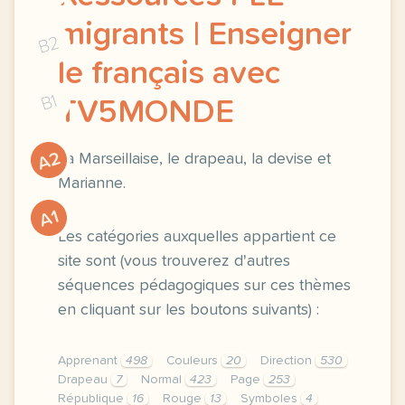
migrants | Enseigner
B2
le français avec
B1
TV5MONDE
A2
La Marseillaise, le drapeau, la devise et
Marianne.
A1
Les catégories auxquelles appartient ce
site sont (vous trouverez d'autres
séquences pédagogiques sur ces thèmes
en cliquant sur les boutons suivants) :
Apprenant
498
Couleurs
20
Direction
530
Drapeau
7
Normal
423
Page
253
République
16
Rouge
13
Symboles
4