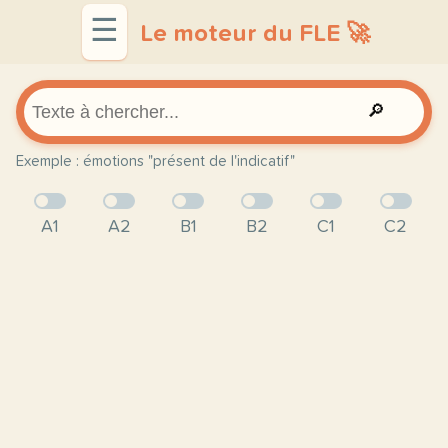
☰
Le moteur du FLE 🚀
🔎
Exemple : émotions "présent de l'indicatif"
A1
A2
B1
B2
C1
C2