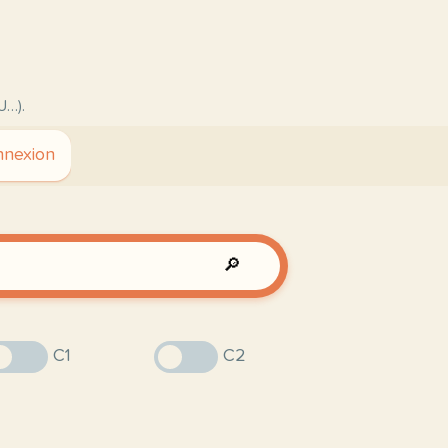
U…).
nexion
🔎
C1
C2