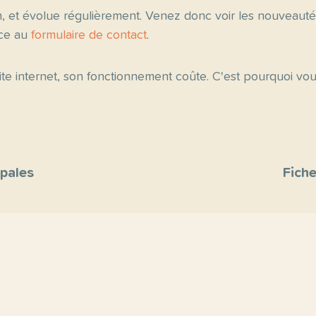
n, et évolue régulièrement. Venez donc voir les nouveau
âce au
formulaire de contact
.
 site internet, son fonctionnement coûte. C'est pourquoi v
ipales
Fiche
site
s