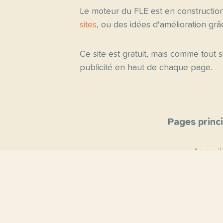
Le moteur du FLE est en constructio
sites
, ou des idées d'amélioration gr
Ce site est gratuit, mais comme tout
publicité en haut de chaque page.
Pages princ
Accueil
Thèmes
Blog
Proposer un 
Contact
À propo