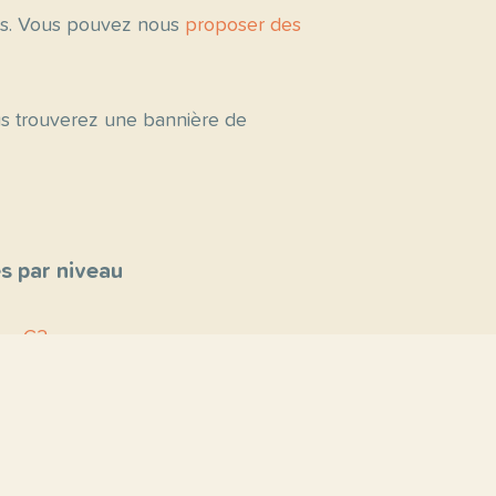
tés. Vous pouvez nous
proposer des
ous trouverez une bannière de
s par niveau
C2
C1
B2
B1
A2
A1