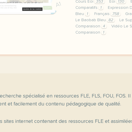
Cours Eoi
353
Eoi
130
A1
Comparatifs
1
Expression 
Bleu
1
Français
758
Gr
Le Baobab Bleu
82
Le Sup
Comparaison
4
Vidéo Le S
Comparaison
1
image pixabay comcette d
echerche spécialisé en ressources FLE, FLS, FOU, FOS. Il
nt et facilement du contenu pédagogique de qualité.
es sites internet contenant des ressources FLE et assimilée