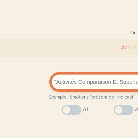
L'i
Accuei
Exemple : émotions "présent de l'indicatif"
A1
A