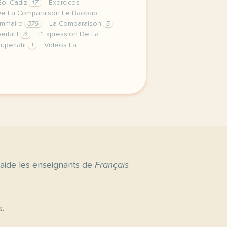
Eoi Cadiz
17
Exercices
De La Comparaison Le Baobab
ammaire
376
La Comparaison
5
erlatif
3
L'Expression De La
uperlatif
1
Vidéos La
erniere semaine de cours avec le niveau intermediaire nous 
 aide les enseignants de
Français
s.