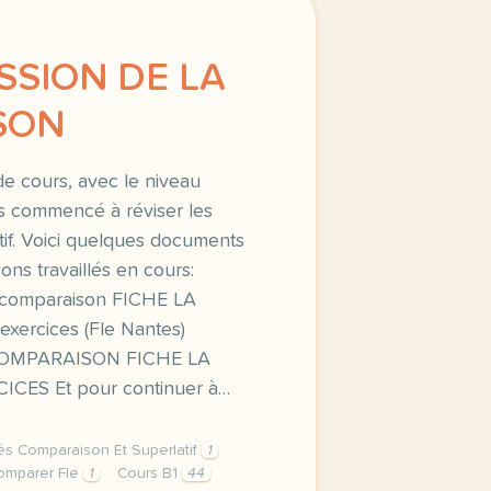
ESSION DE LA
SON
e cours, avec le niveau
ns commencé à réviser les
atif. Voici quelques documents
ons travaillés en cours:
la comparaison FICHE LA
ercices (Fle Nantes)
OMPARAISON FICHE LA
ES Et pour continuer à…
tés Comparaison Et Superlatif
1
omparer Fle
1
Cours B1
44