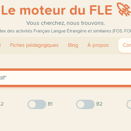
Le moteur du FLE 🚀
Vous cherchez, nous trouvons.
ndex des activités Français Langue Étrangère et similaires (FOS, FO
l
Fiches pédagogiques
Blog
À propos
Con
2
B1
B2