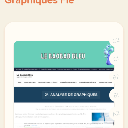
Graphiques Fle
C2
C1
B2
B1
A2