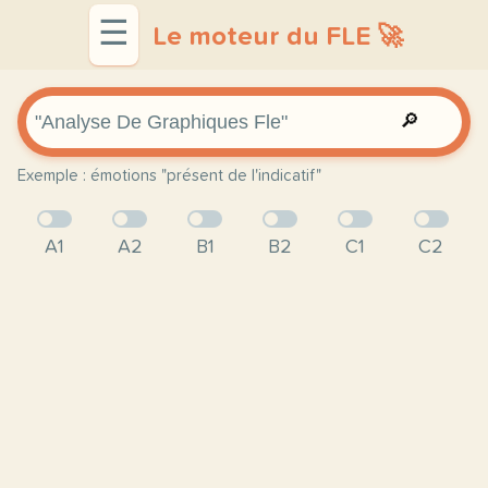
☰
Le moteur du FLE 🚀
🔎
Exemple : émotions "présent de l'indicatif"
A1
A2
B1
B2
C1
C2