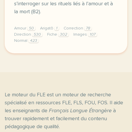
s’interroger sur les rituels liés à l’amour et à
la mort (B2).
Amour
50
Arigatō
1
Correction
78
Direction
530
Fiche
302
Images
107
Normal
423
didomi host didomi components button cursor pointer
Le moteur du FLE est un moteur de recherche
spécialisé en ressources FLE, FLS, FOU, FOS. Il aide
les enseignants de
Français Langue Étrangère
à
trouver rapidement et facilement du contenu
pédagogique de qualité.