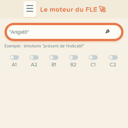
☰
Le moteur du FLE 🚀
🔎
Exemple : émotions "présent de l'indicatif"
A1
A2
B1
B2
C1
C2