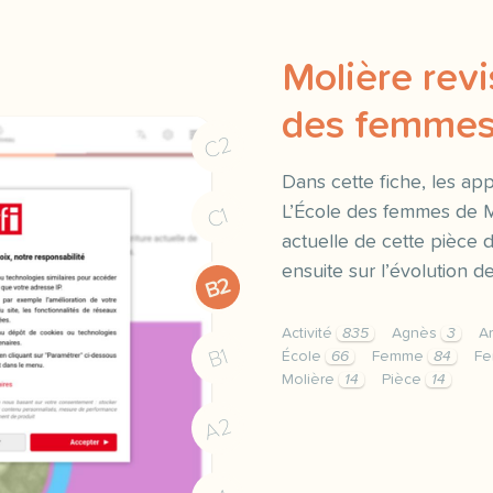
Molière revis
des femme
C2
Dans cette fiche, les a
L’École des femmes de M
C1
actuelle de cette pièce de
ensuite sur l’évolution 
B2
Activité
835
Agnès
3
A
B1
École
66
Femme
84
F
Molière
14
Pièce
14
fiche pedagogique b2 mol
A2