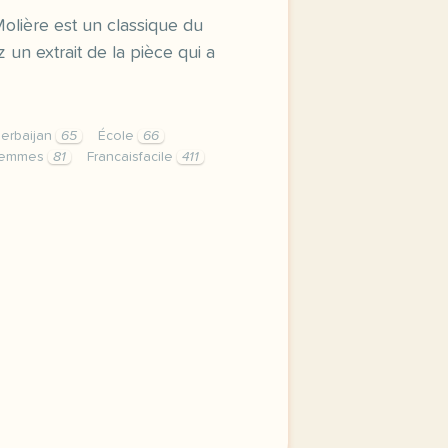
olière est un classique du
z un extrait de la pièce qui a
erbaijan
65
École
66
emmes
81
Francaisfacile
411
femmes de moliere l ecole des femmes de moliere est un cla