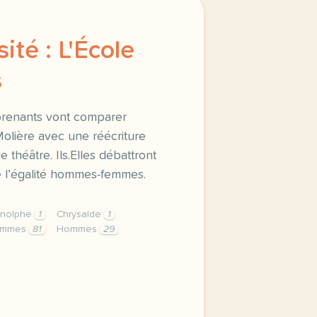
ité : L'École
s
pprenants vont comparer
olière avec une réécriture
 théâtre. Ils.Elles débattront
de l’égalité hommes-femmes.
rnolphe
1
Chrysalde
1
emmes
81
Hommes
29
iere revisite l ecole des femmes dans cette fiche les appr