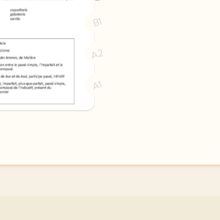
B1
A2
A1