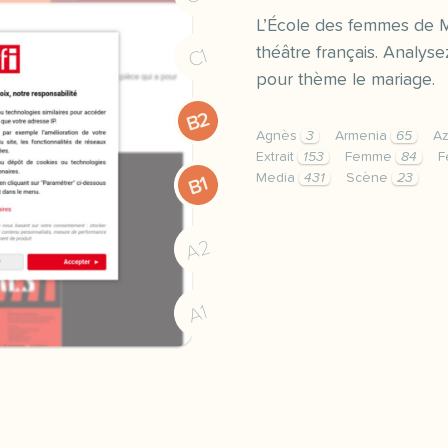
L’École des femmes de M
théâtre français. Analyse
C1
pour thème le mariage.
B2
Agnès
3
Armenia
65
Az
Extrait
153
Femme
84
F
Media
431
Scène
23
B1
exercice b2 l ecole des 
A2
A1