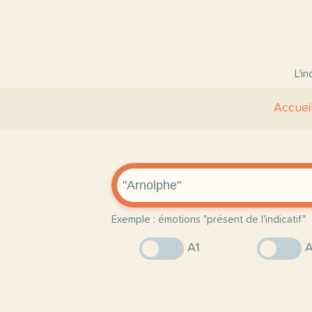
L'i
Accuei
Exemple : émotions "présent de l'indicatif"
A1
A