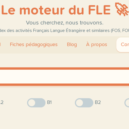
Le moteur du FLE 🚀
Vous cherchez, nous trouvons.
ndex des activités Français Langue Étrangère et similaires (FOS, FO
l
Fiches pédagogiques
Blog
À propos
Con
2
B1
B2