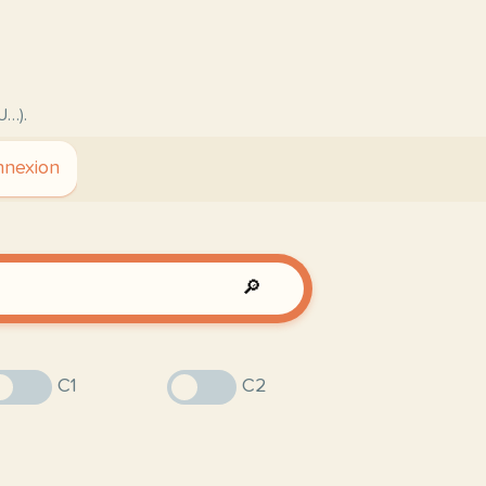
U…).
nexion
🔎
C1
C2