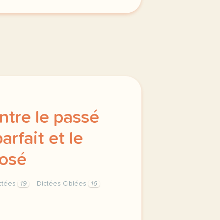
ntre le passé
arfait et le
osé
ctées
19
Dictées Ciblées
16
 simple l imparfait et le passe compose 1 l ecole des femme