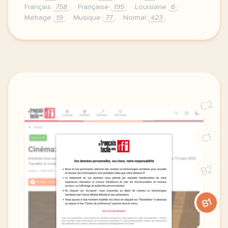
Français
758
Française
195
Louisiane
6
Métrage
19
Musique
77
Normal
423
didomi host didomi components button cursor pointer
C2
C1
B2
B1