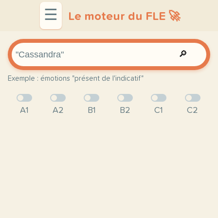
☰
Le moteur du FLE 🚀
🔎
Exemple : émotions "présent de l'indicatif"
A1
A2
B1
B2
C1
C2