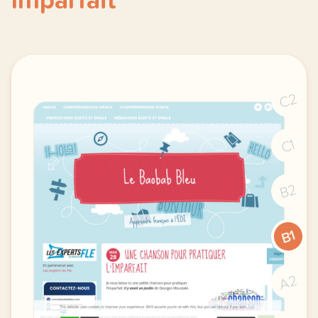
Imparfait
C2
C1
B2
B1
A2