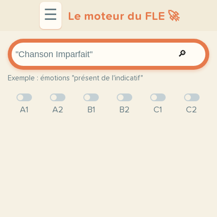
☰
Le moteur du FLE 🚀
🔎
Exemple : émotions "présent de l'indicatif"
A1
A2
B1
B2
C1
C2