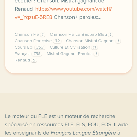
écouter? Chanson: Mistral gagnant de
Renaud:
https://www.youtube.com/watch?
v=_YqzuE-5RE8
Chanson+ paroles:…
Chanson Fle
1
Chanson Fle Le Baobab Bleu
1
Chanson Française
32
Chanson Mistral Gagnant
1
Cours Eoi
353
Culture Et Civilisation
11
Français
758
Mistral Gagnant Paroles
1
Renaud
5
image pixabay comje vous laisse ici la chanson mis
Le moteur du FLE est un moteur de recherche
spécialisé en ressources FLE, FLS, FOU, FOS. Il aide
les enseignants de
Français Langue Étrangère
à