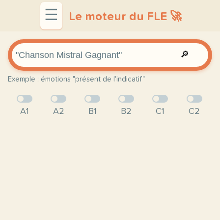
☰
Le moteur du FLE 🚀
🔎
Exemple : émotions "présent de l'indicatif"
A1
A2
B1
B2
C1
C2