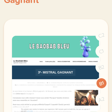
Gagnant
C2
C1
B2
B1
A2