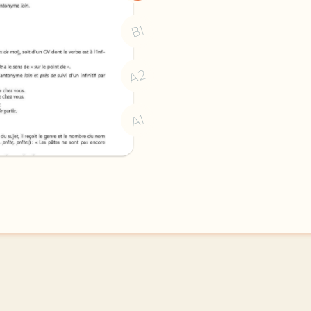
B1
A2
A1