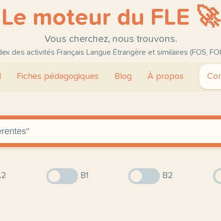
Le moteur du FLE 🚀
Vous cherchez, nous trouvons.
ndex des activités Français Langue Étrangère et similaires (FOS, FO
l
Fiches pédagogiques
Blog
À propos
Con
2
B1
B2