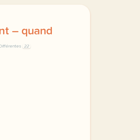
nt – quand
ifférentes
22
de categories differentes homophones qu en quant quand hom