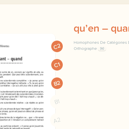
qu’en – qua
Homophones De Catégories D
C2
Orthographe
96
homophones grammaticaux 
C1
B2
B1
A2