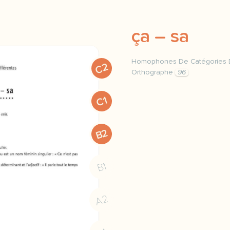
ça – sa
Homophones De Catégories D
C2
Orthographe
96
homophones grammaticaux d
C1
B2
B1
A2