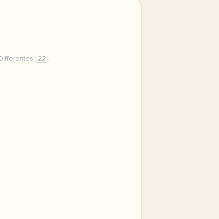
ifférentes
22
e categories differentes homophones ca sa homophones gramm