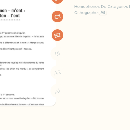
Homophones De Catégories D
Orthographe
96
C1
homophones grammaticaux 
B2
B1
A2
A1