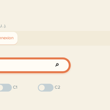
U…).
nexion
🔎
C1
C2