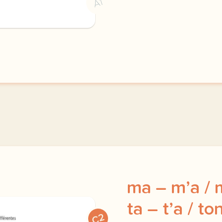
A1
ma – m’a / 
ta – t’a / to
C2