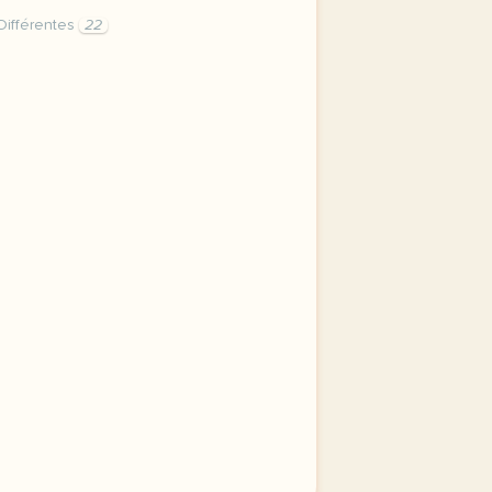
ifférentes
22
de categories differentes homophones ma m a mon m ont ta t