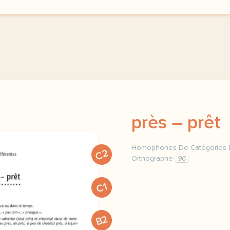
près – prêt
Homophones De Catégories D
C2
Orthographe
96
homophones grammaticaux 
C1
B2