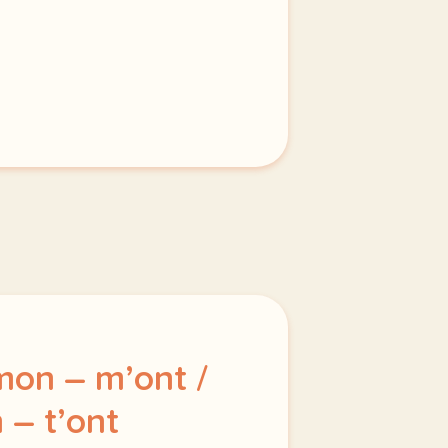
mon – m’ont /
n – t’ont