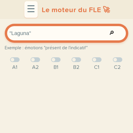
☰
Le moteur du FLE 🚀
🔎
Exemple : émotions "présent de l'indicatif"
A1
A2
B1
B2
C1
C2