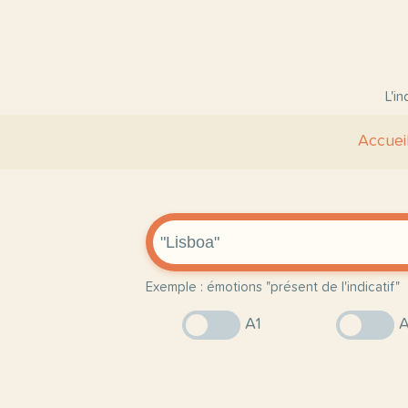
L'i
Accuei
Exemple : émotions "présent de l'indicatif"
A1
A