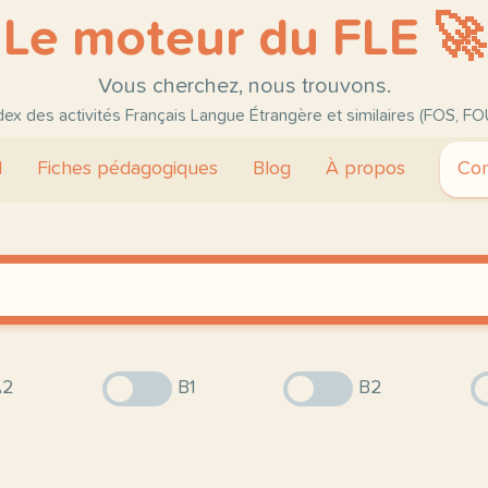
Le moteur du FLE 🚀
Vous cherchez, nous trouvons.
ndex des activités Français Langue Étrangère et similaires (FOS, FO
l
Fiches pédagogiques
Blog
À propos
Con
2
B1
B2