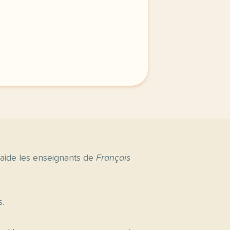
nents button cursor pointer display block height 38px pad
 aide les enseignants de
Français
s.