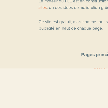
Le moteur du FLE est en constructio
sites
, ou des idées d'amélioration gr
Ce site est gratuit, mais comme tout
publicité en haut de chaque page.
Pages princ
Accueil
Thèmes
Blog
Proposer un 
Contact
À propo