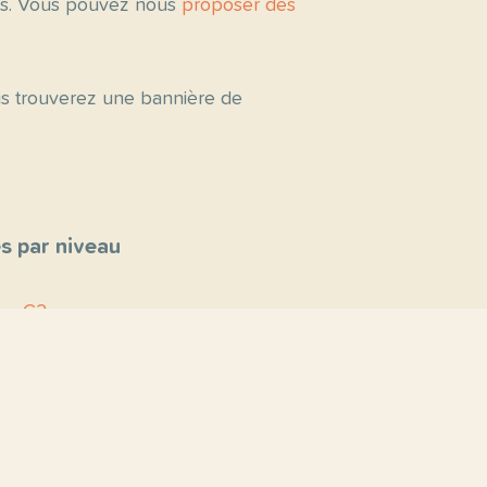
tés. Vous pouvez nous
proposer des
ous trouverez une bannière de
s par niveau
C2
C1
B2
B1
A2
A1