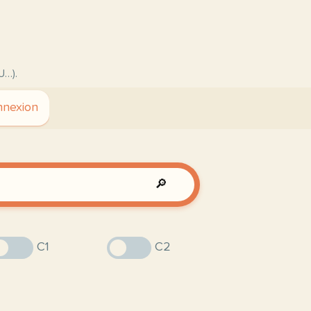
U…).
nexion
🔎
C1
C2