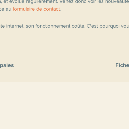
n, et évolue régulièrement. Venez donc voir les nouveau
âce au
formulaire de contact
.
 site internet, son fonctionnement coûte. C'est pourquoi v
ipales
Fiche
site
s