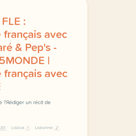
FLE :
 français avec
é & Pep's -
V5MONDE |
 français avec
E
 ?Rédiger un récit de
530
Lisboa
1
Lisbonne
2