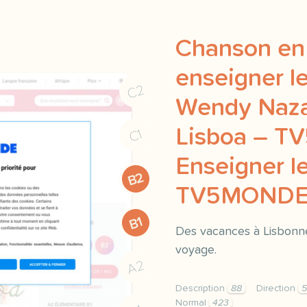
Chanson en 
enseigner le
C2
Wendy Nazar
Lisboa – T
C1
Enseigner le
B2
TV5MOND
B1
Des vacances à Lisbonne
voyage.
A2
Description
88
Direction
Normal
423