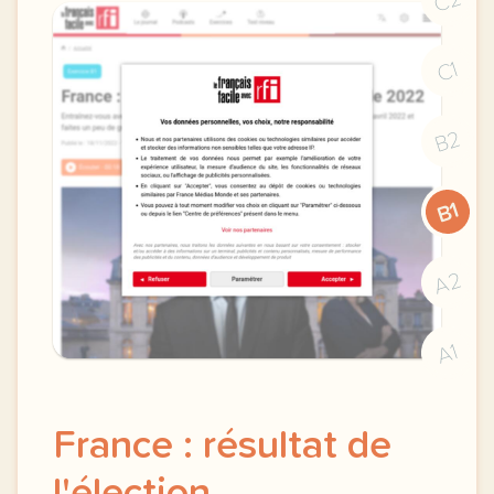
C2
C1
B2
B1
A2
A1
France : résultat de