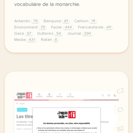
vocabulaire de la monarchie.
Antarctic
79
Banquise
81
Camion
74
Environment
79
Facile
444
Francaisfacile
411
Gaza
67
Gutteres
54
Journal
394
Media
431
Rafah
6
exercice a2 la reine d angleterre elizabeth ii est
C2
C1
B2