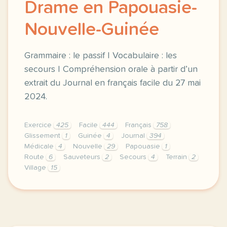
Drame en Papouasie-
Nouvelle-Guinée
Grammaire : le passif | Vocabulaire : les
secours | Compréhension orale à partir d’un
extrait du Journal en français facile du 27 mai
2024.
Exercice
425
Facile
444
Français
758
Glissement
1
Guinée
4
Journal
394
Médicale
4
Nouvelle
29
Papouasie
1
Route
6
Sauveteurs
2
Secours
4
Terrain
2
Village
15
exercice b1 drame en papouasie nouvelle guinee gram