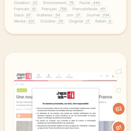
Duration
33
Environment
79
Facile
444
Francais
16
Français
758
Francaisfacile
411
Gaza
67
Gutteres
54
Jon
37
Journal
394
Media
431
Octobre
39
Original
17
Rafah
6
exercice a2 les titres 04 octobre 2023 niveaux deb
C2
C1
B2
B1