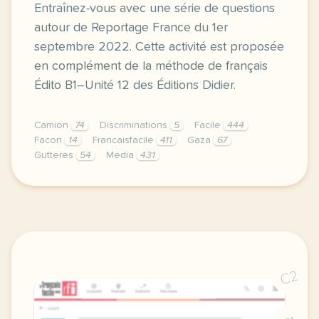
Entraînez-vous avec une série de questions
autour de Reportage France du 1er
septembre 2022. Cette activité est proposée
en complément de la méthode de français
Édito B1–Unité 12 des Éditions Didier.
Camion
74
Discriminations
5
Facile
444
Facon
14
Francaisfacile
411
Gaza
67
Gutteres
54
Media
431
exercice b1 une camionnette contre les discriminatio
C2