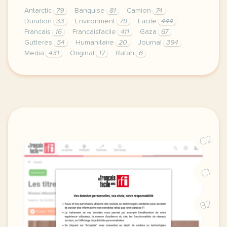
Antarctic
79
Banquise
81
Camion
74
Duration
33
Environment
79
Facile
444
Francais
16
Francaisfacile
411
Gaza
67
Gutteres
54
Humanitaire
20
Journal
394
Media
431
Original
17
Rafah
6
exercice b2 coup d etat des militaires prennent le 
C2
C1
B2