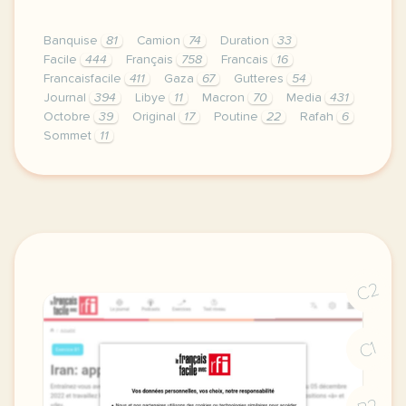
Banquise
81
Camion
74
Duration
33
Facile
444
Français
758
Francais
16
Francaisfacile
411
Gaza
67
Gutteres
54
Journal
394
Libye
11
Macron
70
Media
431
Octobre
39
Original
17
Poutine
22
Rafah
6
Sommet
11
exercice b1 les titres 2 aout 2023 vocabulaire la j
C2
C1