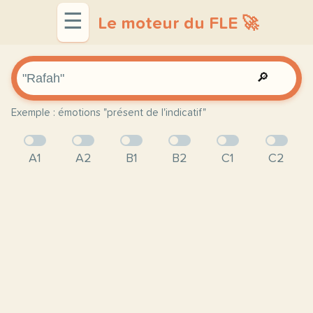
☰
Le moteur du FLE 🚀
🔎
Exemple : émotions "présent de l'indicatif"
A1
A2
B1
B2
C1
C2