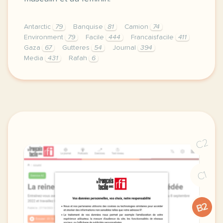
Antarctic
79
Banquise
81
Camion
74
Environment
79
Facile
444
Francaisfacile
411
Gaza
67
Gutteres
54
Journal
394
Media
431
Rafah
6
exercice a1 une nouvelle cheffe du gouvernement en
C2
C1
B2