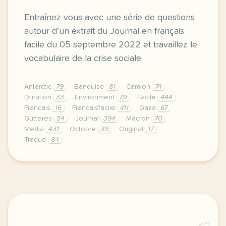
Entraînez-vous avec une série de questions
autour d’un extrait du Journal en français
facile du 05 septembre 2022 et travaillez le
vocabulaire de la crise sociale.
Antarctic
79
Banquise
81
Camion
74
Duration
33
Environment
79
Facile
444
Francais
16
Francaisfacile
411
Gaza
67
Gutteres
54
Journal
394
Macron
70
Media
431
Octobre
39
Original
17
Traque
84
exercice b1 grande bretagne liz truss succede a bor