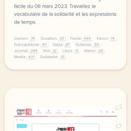
facile du 06 mars 2023. Travaillez le
vocabulaire de la solidarité et les expressions
de temps.
Camion
74
Duration
33
Facile
444
Facon
14
Francaisfacile
411
Gaza
67
Gutteres
54
Journal
394
Kim
12
Libye
11
Maroc
20
Media
431
Solidarité
13
exercice b1 turquie la solidarite s organise apres l
C2
C1