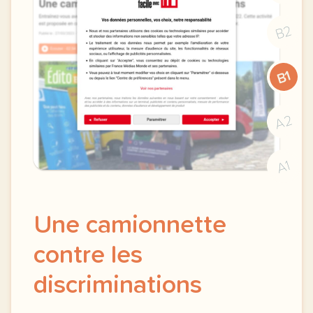
B2
B1
A2
A1
Une camionnette
contre les
discriminations