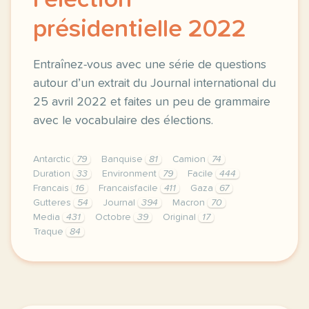
l'élection
présidentielle 2022
Entraînez-vous avec une série de questions
autour d’un extrait du Journal international du
25 avril 2022 et faites un peu de grammaire
avec le vocabulaire des élections.
Antarctic
79
Banquise
81
Camion
74
Duration
33
Environment
79
Facile
444
Francais
16
Francaisfacile
411
Gaza
67
Gutteres
54
Journal
394
Macron
70
Media
431
Octobre
39
Original
17
Traque
84
exercice b1 france resultat de l election presiden