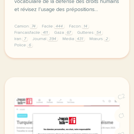
vocabulaire de la défense des droits humains
et révisez l’usage des prépositions…
Camion
74
Facile
444
Facon
14
Francaisfacile
411
Gaza
67
Gutteres
54
Iran
7
Journal
394
Media
431
Mœurs
2
Police
6
exercice b1 iran appel a mobilisation entrainez vou
C2
C1