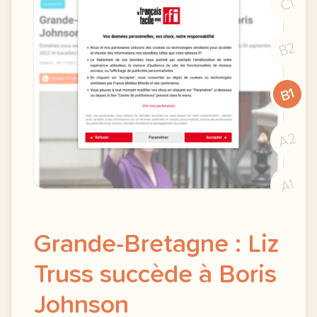
C1
B2
B1
A2
A1
Grande-Bretagne : Liz
Truss succède à Boris
Johnson