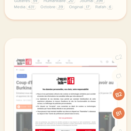
Gutteres
54
Humanitaire
20
Journal
394
Media
431
Octobre
39
Original
17
Rafah
6
exercice b2 rishi sunak un nouveau premier ministre
C2
C1
B2
B1