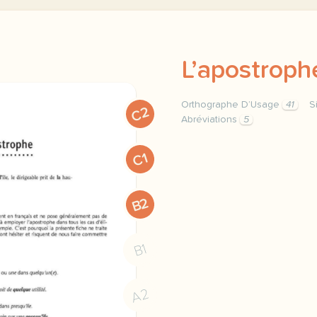
L’apostroph
Orthographe D’Usage
41
S
C2
Abréviations
5
orthographe d usage orth
C1
B2
B1
A2