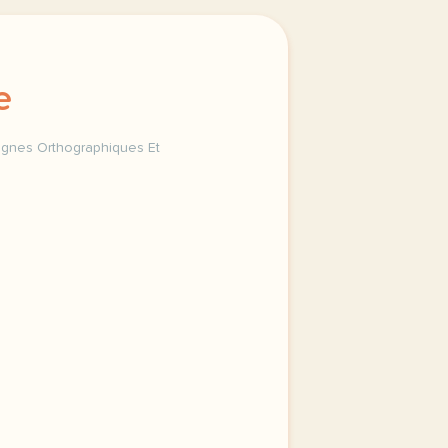
e
ignes Orthographiques Et
ographe d usage l apostrophe signes orthographiques et abr