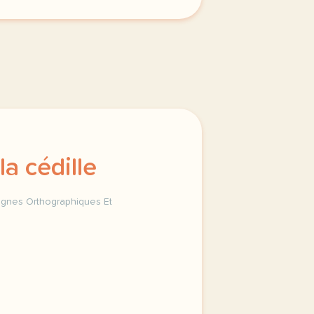
la cédille
ignes Orthographiques Et
ographe d usage le trema et la cedille signes orthographiq