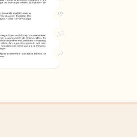
B1
A2
A1