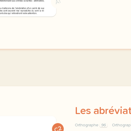
A1
Les abrévia
Orthographe
96
Orthograp
C2