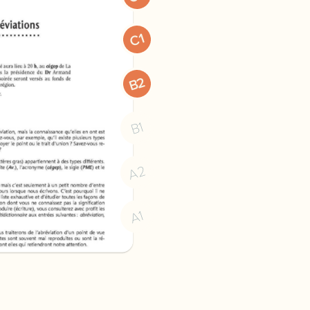
orthographe d usage orth
C1
B2
B1
A2
A1