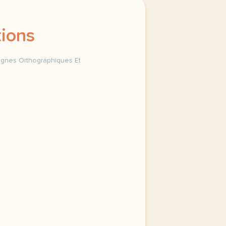
tions
ignes Orthographiques Et
ographe d usage les abreviations signes orthographiques et