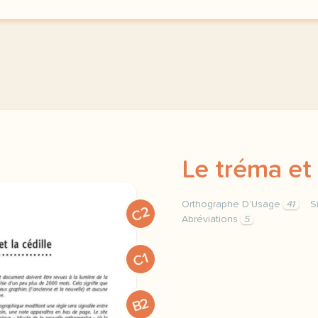
Le tréma et 
Orthographe D’Usage
41
S
C2
Abréviations
5
orthographe d usage orth
C1
B2