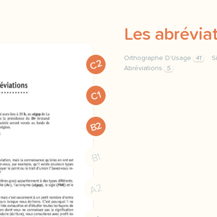
Les abrévia
Orthographe D’Usage
41
S
C2
Abréviations
5
orthographe d usage orth
C1
B2
B1
A2