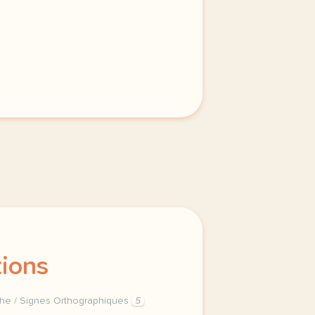
tions
he / Signes Orthographiques
5