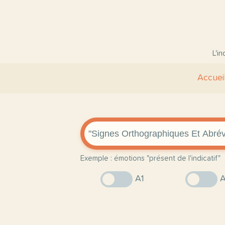
L'i
Accuei
Exemple : émotions "présent de l'indicatif"
A1
A