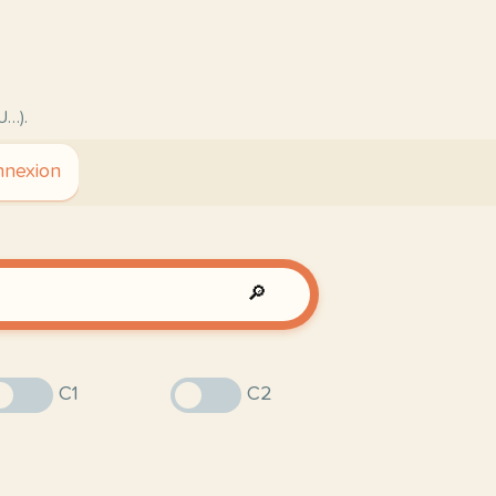
U…).
nexion
🔎
C1
C2