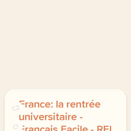
France: la rentrée
C2
universitaire -
C1
Français Facile - RFI