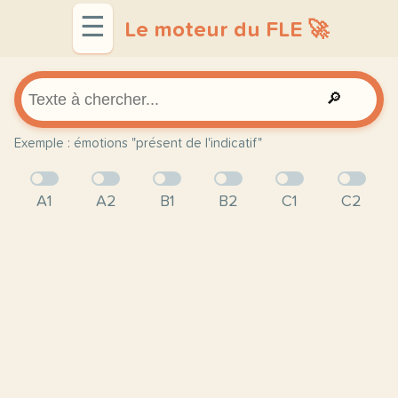
☰
Le moteur du FLE 🚀
🔎
Exemple : émotions "présent de l'indicatif"
A1
A2
B1
B2
C1
C2