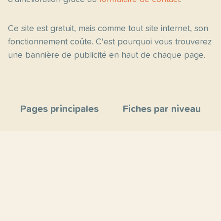
Ce site est gratuit, mais comme tout site internet, son
fonctionnement coûte. C'est pourquoi vous trouverez
une bannière de publicité en haut de chaque page.
Pages principales
Fiches par niveau
Accueil
C2
Thèmes
C1
Blog
B2
Proposer un site
B1
Contact
A2
À propos
A1