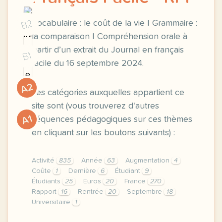
B2
Vocabulaire : le coût de la vie | Grammaire :
la comparaison | Compréhension orale à
partir d’un extrait du Journal en français
B1
facile du 16 septembre 2024.
A2
Les catégories auxquelles appartient ce
site sont (vous trouverez d'autres
A1
séquences pédagogiques sur ces thèmes
en cliquant sur les boutons suivants) :
Activité
835
Année
63
Augmentation
4
Coûte
1
Dernière
6
Étudiant
9
Étudiants
25
Euros
20
France
270
Rapport
16
Rentrée
20
Septembre
18
Universitaire
1