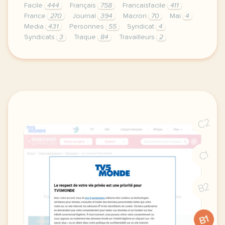
Facile
444
Français
758
Francaisfacile
411
France
270
Journal
394
Macron
70
Mai
4
Media
431
Personnes
55
Syndicat
4
Syndicats
3
Traque
84
Travailleurs
2
exercice b1 france manifestations du 1er mai gramma
C2
C1
B2
B1