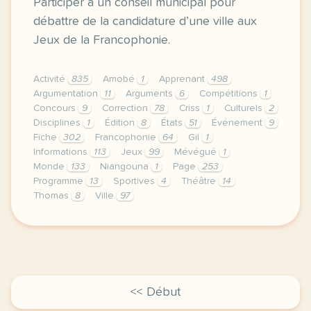
Participer à un conseil municipal pour
débattre de la candidature d’une ville aux
Jeux de la Francophonie.
Activité
835
Amobé
1
Apprenant
498
Argumentation
11
Arguments
6
Compétitions
1
Concours
9
Correction
78
Criss
1
Culturels
2
Disciplines
1
Édition
8
États
51
Événement
9
Fiche
302
Francophonie
64
Gil
1
Informations
113
Jeux
99
Mévégué
1
Monde
133
Niangouna
1
Page
253
Programme
13
Sportives
4
Théâtre
14
Thomas
8
Ville
97
le respect de votre vie privee est une priorite pou
<< Début