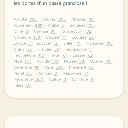
les portes d’un passé grandiose !
Activité
835
Adultes
299
Alliance
159
Apprenant
498
Arabe
5
Binômes
107
Caire
2
Cavilam
90
Conception
132
Consigne
150
Culturel
17
Écoutez
25
Égypte
7
Égyptien
2
Entier
10
Française
195
Grand
55
Histoire
56
Inauguration
1
Informations
113
Inviter
61
Laisser
62
Mise
173
Monde
133
Musée
30
Œuvre
186
Ouverture
14
Page
253
Président
56
Projet
55
Ramsès
2
Réponses
71
Reportage
200
Statue
3
Symbole
8
Titres
67
continuer sans accepter le respect de votre vie pri