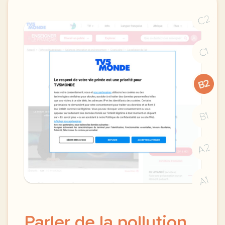
C2
C1
B2
B1
A2
A1
Parler de la pollution