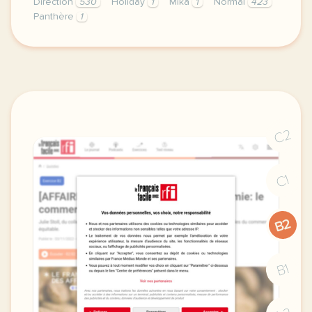
Direction
530
Holiday
1
Mika
1
Normal
423
Panthère
1
didomi host didomi components button cursor pointer
C2
C1
B2
B1