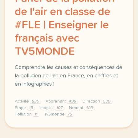
de l'air en classe de
#FLE | Enseigner le
français avec
TV5MONDE
Comprendre les causes et conséquences de
la pollution de l’air en France, en chiffres et
en infographies !
Activité
835
Apprenant
498
Direction
530
Étape
15
Images
107
Normal
423
Pollution
11
Tv5monde
75
didomi host didomi components button cursor pointer