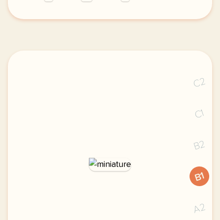
exercice b1 combien ont coute les jeux olympiques 2
C2
C1
B2
B1
A2