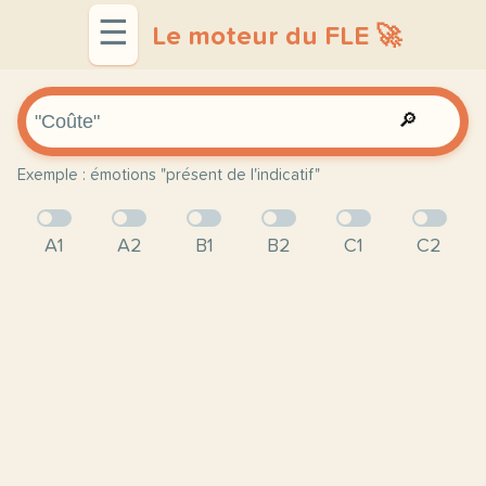
☰
Le moteur du FLE 🚀
🔎
Exemple : émotions "présent de l'indicatif"
A1
A2
B1
B2
C1
C2