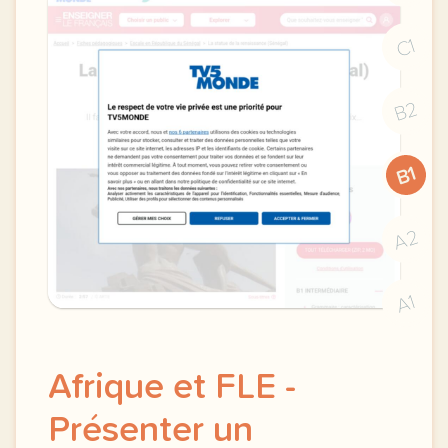
C1
B2
B1
A2
A1
Afrique et FLE -
Présenter un