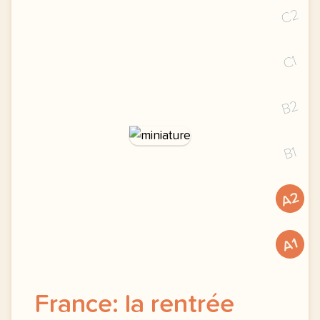
C2
C1
B2
B1
A2
A1
France: la rentrée