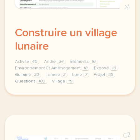
A1
Construire un village
lunaire
Activite
40
André
34
Éléments
16
Environnement Et Aménagement
18
Exposé
10
Guilaine
33
Lunaire
3
Lune
7
Projet
55
Questions
103
Village
15
theme environnement et amenagement duree 120 minute
C2