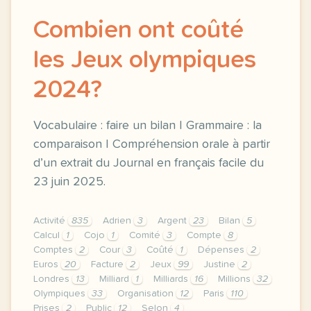
Combien ont coûté
les Jeux olympiques
2024?
Vocabulaire : faire un bilan | Grammaire : la
comparaison | Compréhension orale à partir
d’un extrait du Journal en français facile du
23 juin 2025.
Activité
835
Adrien
3
Argent
23
Bilan
5
Calcul
1
Cojo
1
Comité
3
Compte
8
Comptes
2
Cour
3
Coûté
1
Dépenses
2
Euros
20
Facture
2
Jeux
99
Justine
2
Londres
13
Milliard
1
Milliards
16
Millions
32
Olympiques
33
Organisation
12
Paris
110
Prises
2
Public
12
Selon
4