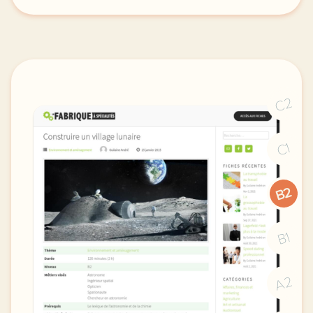
exercice b1 martinique mobilisation contre la vie c
C2
C1
B2
B1
A2