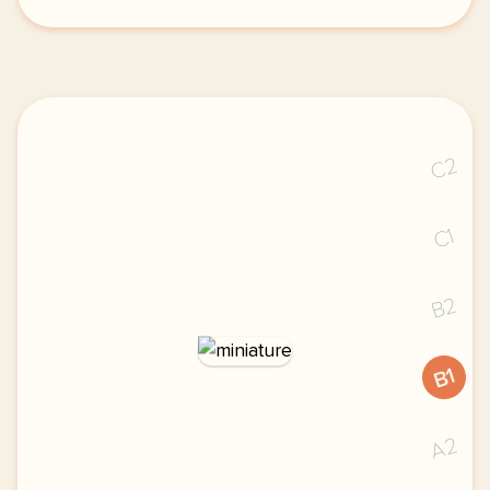
exercice b1 faut il faire payer l entree des cathed
C2
C1
B2
B1
A2