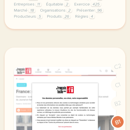
Entreprises
11
Équitable
2
Exercice
425
Marché
18
Organisations
2
Présenter
96
Producteurs
5
Produits
26
Règles
4
exercice b2 affaires presenter un modele d economie
C2
C1
B2
B1