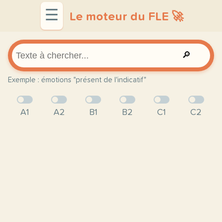
☰
Le moteur du FLE 🚀
🔎
Exemple : émotions "présent de l'indicatif"
A1
A2
B1
B2
C1
C2