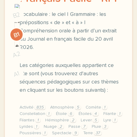
B2
Vocabulaire : le ciel | Grammaire : les
prépositions « de » et « à » |
Compréhension orale à partir d’un extrait
B1
du Journal en français facile du 20 avril
2026.
A2
Les catégories auxquelles appartient ce
A1
site sont (vous trouverez d'autres
séquences pédagogiques sur ces thèmes
en cliquant sur les boutons suivants) :
Activité
835
Atmosphère
5
Comète
1
Constellation
1
Étoile
6
Étoiles
4
Filante
1
Filantes
1
Hémisphère
2
Lever
5
Lyre
1
Lyrides
1
Nuage
2
Passe
7
Pluie
3
Poussières
1
Spectacle
9
Terre
37