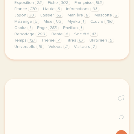
Exposition
25
Fiche
302
Française
195
France
270
Haute
6
Informations
113
Japon
30
Laisser
62
Manière
8
Mascotte
2
Mézange
5
Mise
173
Myaku
1
Œuvre
186
Osaka
1
Page
253
Pavillon
1
Reportage
200
Reste
4
Société
47
Temps
127
Thème
7
Titres
67
Ukrainien
6
Universelle
16
Valeurs
2
Visiteurs
7
le respect de votre vie privee est une priorite po
C2
C1