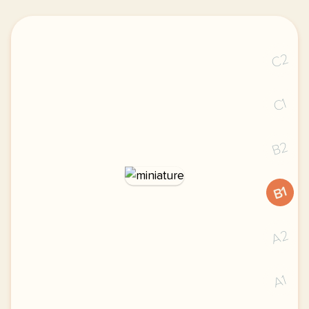
C2
C1
B2
B1
A2
A1