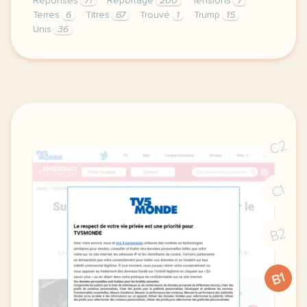
Réponses
71
Reportage
200
Tensions
7
Terres
6
Titres
67
Trouvé
1
Trump
15
Unis
36
continuer sans accepter le respect de votre vie pr
C2
C1
B2
B1