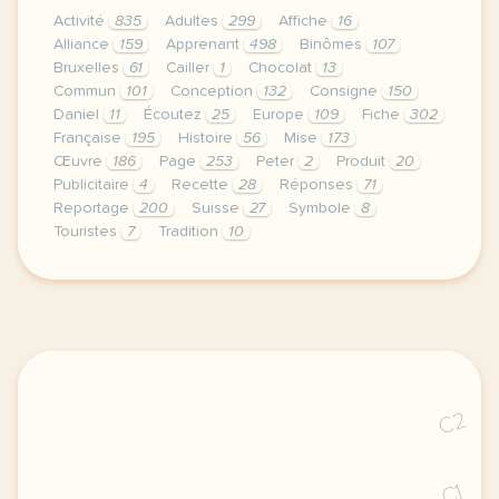
Activité
835
Adultes
299
Affiche
16
Alliance
159
Apprenant
498
Binômes
107
Bruxelles
61
Cailler
1
Chocolat
13
Commun
101
Conception
132
Consigne
150
Daniel
11
Écoutez
25
Europe
109
Fiche
302
Française
195
Histoire
56
Mise
173
Œuvre
186
Page
253
Peter
2
Produit
20
Publicitaire
4
Recette
28
Réponses
71
Reportage
200
Suisse
27
Symbole
8
Touristes
7
Tradition
10
continuer sans accepter le respect de votre vie pri
C2
C1