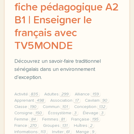
fiche pédagogique A2
B1 | Enseigner le
français avec
TV5MONDE
Découvrez un savoir-faire traditionnel
sénégalais dans un environnement
d’exception.
Activité
835
Adultes
299
Alliance
159
Apprenant
498
Association
17
Cavilam
90
Classe
190
Commun
101
Conception
132
Consigne
150
Écosystème
3
Élevage
3
Femme
84
Femmes
81
Française
195
France
270
Groupes
131
Huîtres
2
Informations
113
Inviter
61
Mange
9