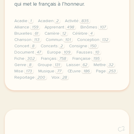
qui met le français à l’honneur.
Acadie
1
Acadien
2
Activité
835
Alliance
159
Apprenant
498
Binômes
107
Bruxelles
61
Carrière
12
Célèbre
4
Chanson
113
Commun
101
Conception
132
Concert
8
Concerts
2
Consigne
150
Document
47
Europe
109
Fausses
10
Fiche
302
Français
758
Française
195
Genre
8
Groupe
131
Laisser
62
Mettre
32
Mise
173
Musique
77
Œuvre
186
Page
253
Reportage
200
Voix
28
continuer sans accepter le respect de votre vie pr
C2