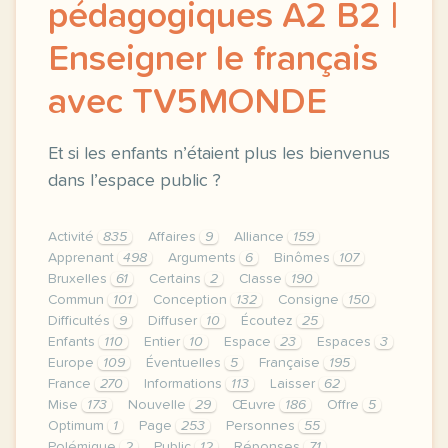
pédagogiques A2 B2 |
Enseigner le français
avec TV5MONDE
Et si les enfants n’étaient plus les bienvenus
dans l’espace public ?
Activité
835
Affaires
9
Alliance
159
Apprenant
498
Arguments
6
Binômes
107
Bruxelles
61
Certains
2
Classe
190
Commun
101
Conception
132
Consigne
150
Difficultés
9
Diffuser
10
Écoutez
25
Enfants
110
Entier
10
Espace
23
Espaces
3
Europe
109
Éventuelles
5
Française
195
France
270
Informations
113
Laisser
62
Mise
173
Nouvelle
29
Œuvre
186
Offre
5
Optimum
1
Page
253
Personnes
55
Polémique
2
Public
12
Réponses
71