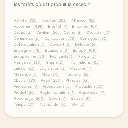
les forêts où est produit le cacao ?
Activité
835
Adultes
299
Alliance
159
Apprenant
498
Bientôt
4
Binômes
107
Cacao
2
Cavilam
90
Céline
8
Chocolat
13
Commerce
6
Conception
132
Consigne
150
Déforestation
3
Devront
3
Diffuser
10
Enseigner
48
Equitable
2
Europe
109
Européenne
30
Fabricants
1
Forêts
3
Française
195
Ghana
2
Informations
113
Laisser
62
Législation
3
Matières
4
Mézange
5
Mise
173
Nouvelle
29
Œuvre
186
Page
253
Phrases
38
Premières
3
Producteurs
5
Production
20
Produit
20
Réglementation
1
Réponses
71
Reportage
200
Selon
4
Suisse
27
Temps
127
Tv5monde
75
Wwf
2
le respect de votre vie privee est une priorite pou