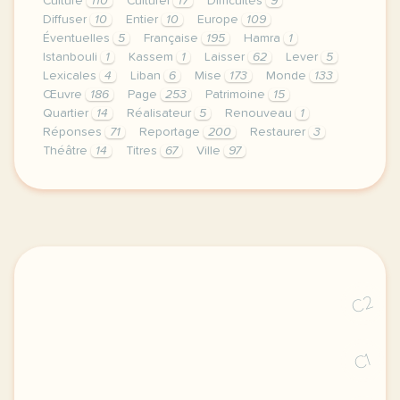
Culture
110
Culturel
17
Difficultés
9
Diffuser
10
Entier
10
Europe
109
Éventuelles
5
Française
195
Hamra
1
Istanbouli
1
Kassem
1
Laisser
62
Lever
5
Lexicales
4
Liban
6
Mise
173
Monde
133
Œuvre
186
Page
253
Patrimoine
15
Quartier
14
Réalisateur
5
Renouveau
1
Réponses
71
Reportage
200
Restaurer
3
Théâtre
14
Titres
67
Ville
97
continuer sans accepter le respect de votre vie pri
C2
C1