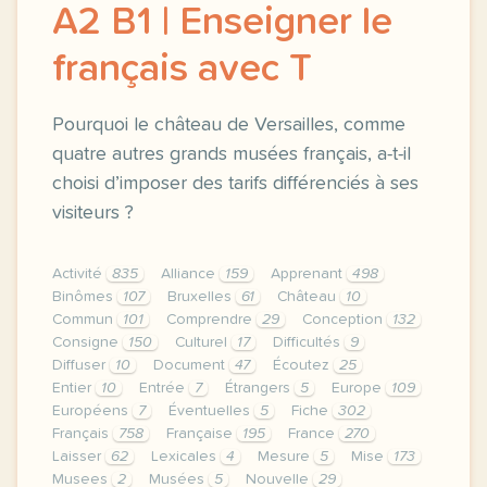
A2 B1 | Enseigner le
français avec T
Pourquoi le château de Versailles, comme
quatre autres grands musées français, a-t-il
choisi d’imposer des tarifs différenciés à ses
visiteurs ?
Activité
835
Alliance
159
Apprenant
498
Binômes
107
Bruxelles
61
Château
10
Commun
101
Comprendre
29
Conception
132
Consigne
150
Culturel
17
Difficultés
9
Diffuser
10
Document
47
Écoutez
25
Entier
10
Entrée
7
Étrangers
5
Europe
109
Européens
7
Éventuelles
5
Fiche
302
Français
758
Française
195
France
270
Laisser
62
Lexicales
4
Mesure
5
Mise
173
Musees
2
Musées
5
Nouvelle
29