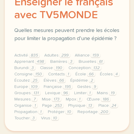
Enseigner le français
avec TV5MONDE
Quelles mesures peuvent prendre les écoles
pour limiter la propagation d’une épidémie ?
Activité
835
Adultes
299
Alliance
159
Apprenant
498
Barrières
3
Bruxelles
61
Burundi
3
Classe
190
Conception
132
Consigne
150
Contacts
1
École
66
Écoles
4
Écoutez
25
Élèves
66
Épidémie
2
Europe
109
Française
195
Gestes
9
Groupes
131
Lexique
96
Limiter
1
Mains
19
Mesures
7
Mise
173
Mpox
1
Œuvre
186
Organise
1
Page
253
Physique
13
Place
24
Propagation
1
Protéger
10
Reportage
200
Toucher
3
Virus
10
le respect de votre vie privee est une priorite po