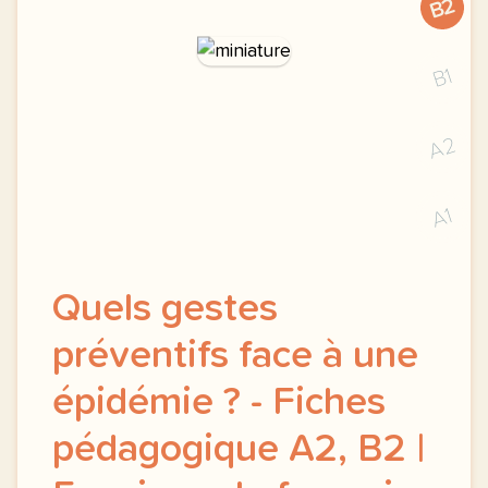
B2
B1
A2
A1
Quels gestes
préventifs face à une
épidémie ? - Fiches
pédagogique A2, B2 |