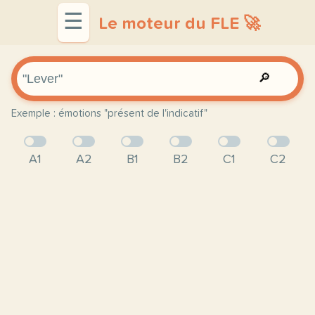
☰
Le moteur du FLE 🚀
🔎
Exemple : émotions "présent de l'indicatif"
A1
A2
B1
B2
C1
C2