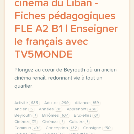
cinéma du Liban -
Fiches pédagogiques
FLE A2 B1 | Enseigner
le français avec
TV5MONDE
Plongez au cœur de Beyrouth où un ancien
cinéma renaît, redonnant vie à tout un
quartier.
Activité
835
Adultes
299
Alliance
159
Ancien
5
Années
31
Apprenant
498
Beyrouth
1
Binômes
107
Bruxelles
61
Cinéma
73
Cinémas
1
Colisée
1
Commun
101
Conception
132
Consigne
150