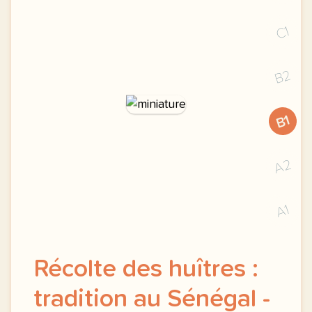
C1
B2
B1
A2
A1
Récolte des huîtres :
tradition au Sénégal -