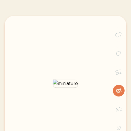
C2
C1
B2
B1
A2
A1