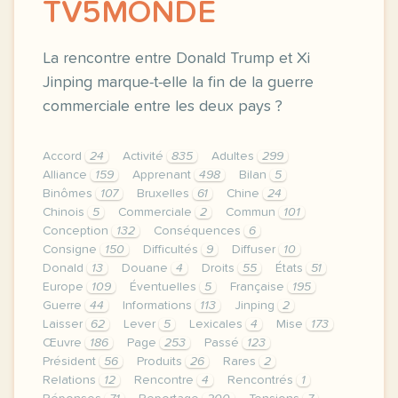
TV5MONDE
La rencontre entre Donald Trump et Xi
Jinping marque-t-elle la fin de la guerre
commerciale entre les deux pays ?
Accord
24
Activité
835
Adultes
299
Alliance
159
Apprenant
498
Bilan
5
Binômes
107
Bruxelles
61
Chine
24
Chinois
5
Commerciale
2
Commun
101
Conception
132
Conséquences
6
Consigne
150
Difficultés
9
Diffuser
10
Donald
13
Douane
4
Droits
55
États
51
Europe
109
Éventuelles
5
Française
195
Guerre
44
Informations
113
Jinping
2
Laisser
62
Lever
5
Lexicales
4
Mise
173
Œuvre
186
Page
253
Passé
123
Président
56
Produits
26
Rares
2
Relations
12
Rencontre
4
Rencontrés
1