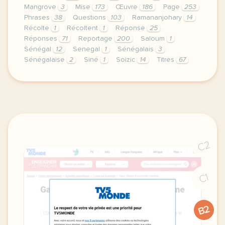
Mangrove
3
Mise
173
Œuvre
186
Page
253
Phrases
38
Questions
103
Ramananjohary
14
Récolte
1
Récoltent
1
Réponse
25
Réponses
71
Reportage
200
Saloum
1
Sénégal
12
Senegal
1
Sénégalais
3
Sénégalaise
2
Siné
1
Soizic
14
Titres
67
continuer sans accepter le respect de votre vie pr
C2
C1
B2