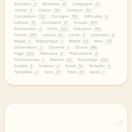
Boréales
3
Bruxelles
61
Campagne
10
Champ
3
Classe
190
Commun
101
Conception
132
Consigne
150
Difficultés
9
Diffuser
10
Document
47
Europe
109
Éventuelles
5
Fiche
302
Française
195
France
270
Laisser
62
Lever
5
Lexicales
4
Magie
1
Magnétique
1
Mettre
32
Mise
173
Observation
3
Observé
1
Œuvre
186
Page
253
Particules
2
Phénomène
8
Phénomènes
1
Planète
23
Reportage
200
Solaire
3
Solaires
2
Soleil
10
Tempête
4
Tempêtes
2
Terre
37
Titres
67
Vents
1
continuer sans accepter le respect de votre vie pr
C2