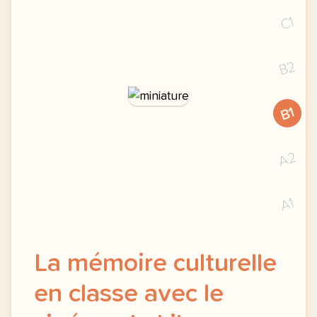
C1
B2
B1
A2
A1
La mémoire culturelle
en classe avec le