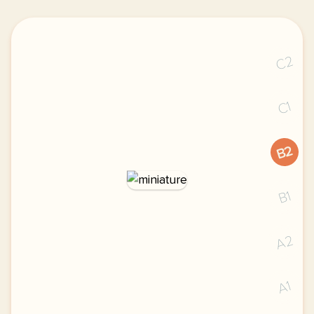
C2
C1
B2
B1
A2
A1