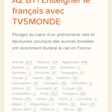
A2 B1 | Enseigner le
français avec
TV5MONDE
Plongez au cœur d’un phénomène rare et
découvrez pourquoi des aurores boréales
ont récemment illuminé le ciel en France.
Activité
835
Alliance
159
Apprenant
498
Aurores
3
Binômes
107
Boréales
3
Boreales
1
Bruxelles
61
Campagne
10
Champ
3
Classe
190
Commun
101
Conception
132
Consigne
150
Difficultés
9
Diffuser
10
Document
47
Europe
109
Éventuelles
5
Fiche
302
Française
195
France
270
Laisser
62
Lever
5
Lexicales
4
Magie
1
Magnétique
1
Mettre
32
Mise
173
Observation
3
Observé
1
Œuvre
186