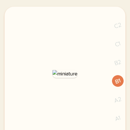
C2
C1
B2
B1
A2
A1