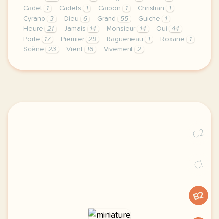
Cadet
1
Cadets
1
Carbon
1
Christian
1
Cyrano
3
Dieu
6
Grand
55
Guiche
1
Heure
21
Jamais
14
Monsieur
14
Oui
44
Porte
17
Premier
29
Ragueneau
1
Roxane
1
Scène
23
Vient
16
Vivement
2
didomi host didomi components button cursor pointer
C2
C1
B2