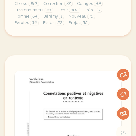
Classe
190
Correction
78
Corrigés
49
Environnement
43
Fiche
302
Frérot
1
Homme
64
Jérémy
1
Nouveau
19
Paroles
36
Pistes
52
Projet
55
le respect de votre vie privee est une priorite po
C2
C1
B2
B1