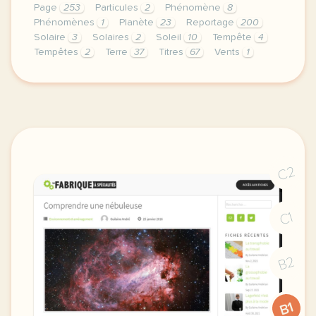
Page
253
Particules
2
Phénomène
8
Phénomènes
1
Planète
23
Reportage
200
Solaire
3
Solaires
2
Soleil
10
Tempête
4
Tempêtes
2
Terre
37
Titres
67
Vents
1
continuer sans accepter le respect de votre vie pr
C2
C1
B2
B1