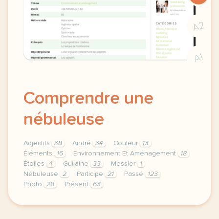
A2
A1
Comprendre une
nébuleuse
Adjectifs
38
André
34
Couleur
13
Éléments
16
Environnement Et Aménagement
18
Étoiles
4
Guilaine
33
Messier
1
Nébuleuse
2
Participe
21
Passé
123
Photo
28
Présent
63
theme environnement et amenagement duree 150 minute