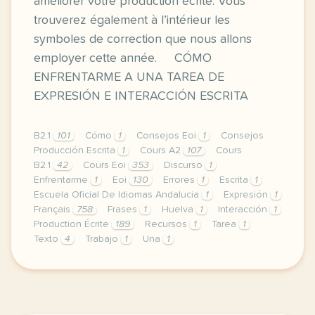
améliorer votre production écrite. Vous
trouverez également à l’intérieur les
symboles de correction que nous allons
employer cette année. CÓMO
ENFRENTARME A UNA TAREA DE
EXPRESIÓN E INTERACCIÓN ESCRITA
B2.1
101
Cómo
1
Consejos Eoi
1
Consejos
Producción Escrita
1
Cours A2
107
Cours
B2.1
42
Cours Eoi
353
Discurso
1
Enfrentarme
1
Eoi
130
Errores
1
Escrita
1
Escuela Oficial De Idiomas Andalucia
1
Expresión
1
Français
758
Frases
1
Huelva
1
Interacción
1
Production Écrite
189
Recursos
1
Tarea
1
Texto
4
Trabajo
1
Una
1
image aurorebelleyang comje vous laisse ici un dos