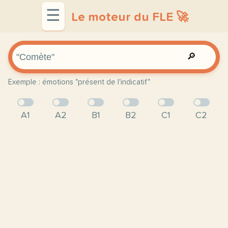
☰
Le moteur du FLE 🚀
🔎
Exemple : émotions "présent de l'indicatif"
A1
A2
B1
B2
C1
C2