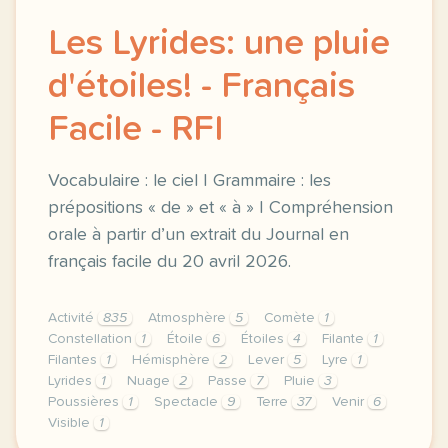
Les Lyrides: une pluie
d'étoiles! - Français
Facile - RFI
Vocabulaire : le ciel | Grammaire : les
prépositions « de » et « à » | Compréhension
orale à partir d’un extrait du Journal en
français facile du 20 avril 2026.
Activité
835
Atmosphère
5
Comète
1
Constellation
1
Étoile
6
Étoiles
4
Filante
1
Filantes
1
Hémisphère
2
Lever
5
Lyre
1
Lyrides
1
Nuage
2
Passe
7
Pluie
3
Poussières
1
Spectacle
9
Terre
37
Venir
6
Visible
1
exercice b1 les lyrides une pluie d etoiles vocabula