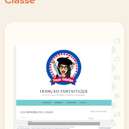
Classe
C2
C1
B2
B1
A2