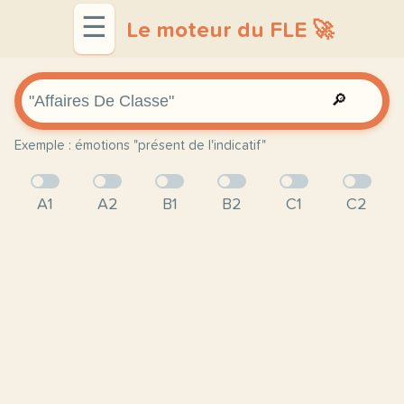
☰
Le moteur du FLE 🚀
🔎
Exemple : émotions "présent de l'indicatif"
A1
A2
B1
B2
C1
C2