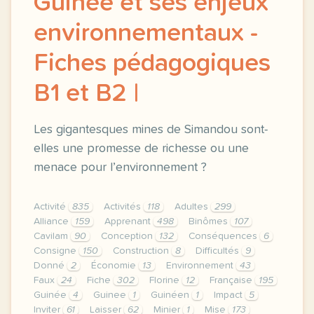
Guinée et ses enjeux
environnementaux -
Fiches pédagogiques
B1 et B2 |
Les gigantesques mines de Simandou sont-
elles une promesse de richesse ou une
menace pour l’environnement ?
Activité
835
Activités
118
Adultes
299
Alliance
159
Apprenant
498
Binômes
107
Cavilam
90
Conception
132
Conséquences
6
Consigne
150
Construction
8
Difficultés
9
Donné
2
Économie
13
Environnement
43
Faux
24
Fiche
302
Florine
12
Française
195
Guinée
4
Guinee
1
Guinéen
1
Impact
5
Inviter
61
Laisser
62
Minier
1
Mise
173