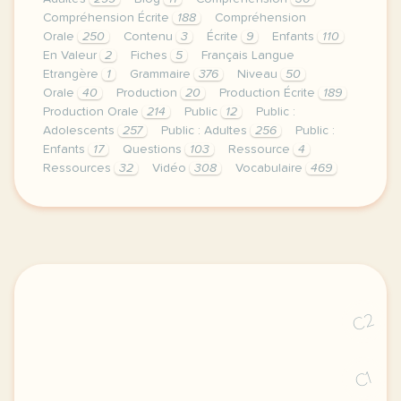
Compréhension Écrite
188
Compréhension
Orale
250
Contenu
3
Écrite
9
Enfants
110
En Valeur
2
Fiches
5
Français Langue
Etrangère
1
Grammaire
376
Niveau
50
Orale
40
Production
20
Production Écrite
189
Production Orale
214
Public
12
Public :
Adolescents
257
Public : Adultes
256
Public :
Enfants
17
Questions
103
Ressource
4
Ressources
32
Vidéo
308
Vocabulaire
469
type de ressource fiches de grammaire contenu des 
C2
C1