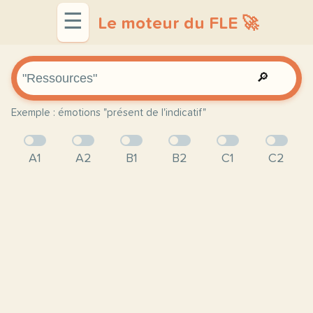
☰
Le moteur du FLE 🚀
🔎
Exemple : émotions "présent de l'indicatif"
A1
A2
B1
B2
C1
C2