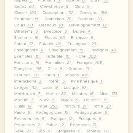
Aspect
1
Attention
5
Bizerte
6
Brésil
18
Cartes
63
Chercheuse
8
Claro
9
Classe
190
Conception
132
Consigne
150
Contexte
13
Correction
78
Couleurs
20
Cours
90
Dessous
10
Développement
12
Différents
5
Directrice
6
Durée
4
Éléments
16
Élèves
66
Enclasse
5
Enfant
27
Enfants
110
Enseignant
23
Enseignante
8
Enseignement
19
Enseigner
48
Exemples
10
Fédérale
10
Fiche
302
Fonctions
15
Formation
21
Français
758
Française
195
Grille
9
Groupe
131
Groupes
131
Ilhem
1
Images
107
Interactions
3
Intérêt
5
Kinesthésique
1
Langue
115
Lucia
9
Ludique
10
Maintenant
7
Mettre
32
Minutes
16
Mise
173
Module
7
Nada
6
Najahi
6
Objectifs
12
Outils
18
Page
253
Parcours
21
Partie
29
Paulo
9
Pédagogique
19
Pédagogiques
9
Personnelles
5
Pratique
12
Pratiques
9
Proposées
2
Public
12
Réponses
71
Salle
23
São
8
Stagiaires
6
Tableau
56