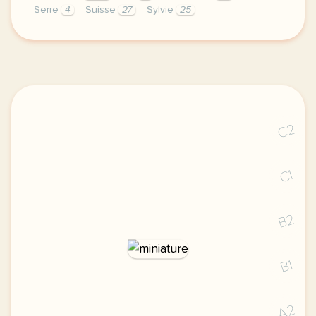
Serre
4
Suisse
27
Sylvie
25
le respect de votre vie privee est une priorite pou
C2
C1
B2
B1
A2