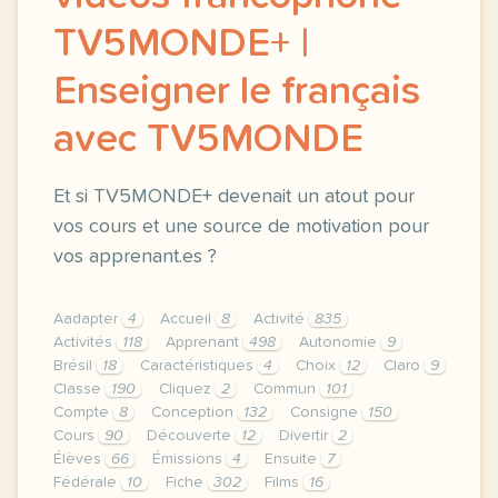
TV5MONDE+ |
Enseigner le français
avec TV5MONDE
Et si TV5MONDE+ devenait un atout pour
vos cours et une source de motivation pour
vos apprenant.es ?
Aadapter
4
Accueil
8
Activité
835
Activités
118
Apprenant
498
Autonomie
9
Brésil
18
Caractéristiques
4
Choix
12
Claro
9
Classe
190
Cliquez
2
Commun
101
Compte
8
Conception
132
Consigne
150
Cours
90
Découverte
12
Divertir
2
Élèves
66
Émissions
4
Ensuite
7
Fédérale
10
Fiche
302
Films
16