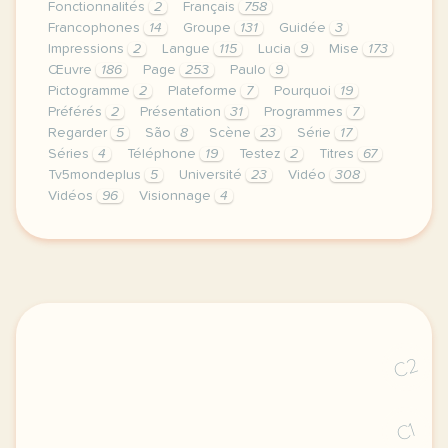
Fonctionnalités
2
Français
758
Francophones
14
Groupe
131
Guidée
3
Impressions
2
Langue
115
Lucia
9
Mise
173
Œuvre
186
Page
253
Paulo
9
Pictogramme
2
Plateforme
7
Pourquoi
19
Préférés
2
Présentation
31
Programmes
7
Regarder
5
São
8
Scène
23
Série
17
Séries
4
Téléphone
19
Testez
2
Titres
67
Tv5mondeplus
5
Université
23
Vidéo
308
Vidéos
96
Visionnage
4
continuer sans accepter le respect de votre vie p
C2
C1