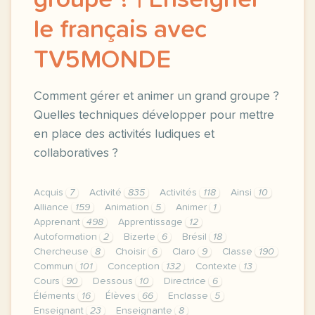
groupe ? | Enseigner
le français avec
TV5MONDE
Comment gérer et animer un grand groupe ?
Quelles techniques développer pour mettre
en place des activités ludiques et
collaboratives ?
Acquis
7
Activité
835
Activités
118
Ainsi
10
Alliance
159
Animation
5
Animer
1
Apprenant
498
Apprentissage
12
Autoformation
2
Bizerte
6
Brésil
18
Chercheuse
8
Choisir
6
Claro
9
Classe
190
Commun
101
Conception
132
Contexte
13
Cours
90
Dessous
10
Directrice
6
Éléments
16
Élèves
66
Enclasse
5
Enseignant
23
Enseignante
8