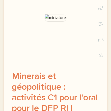
B2
B1
A2
A1
Minerais et
géopolitique :
activités C1 pour l'oral
pour le DFP RI |