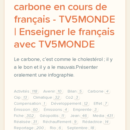
carbone en cours de
français - TV5MONDE
| Enseigner le français
avec TV5MONDE
Le carbone, c’est comme le cholestérol ; il y
a le bon et il y a le mauvais.Présenter
oralement une infographie.
Activités
118
Avenir
10
Bilan
5
Carbone
4
Ciip
13
Climatique
32
Co2
3
Compensation
1
Développement
12
Effet
7
Émission
60
Émissions
4
Empreinte
3
Fiche
302
Géopolitis
11
Jean
46
Media
431
Réalisée
31
Réchauffement
9
Rédactrice
14
Reportage
200
Rio
6
Septembre
18