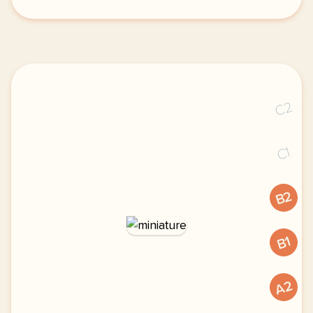
le respect de votre vie privee est une priorite pour
C2
C1
B2
B1
A2