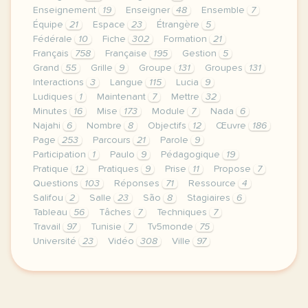
Enseignement
19
Enseigner
48
Ensemble
7
Équipe
21
Espace
23
Étrangère
5
Fédérale
10
Fiche
302
Formation
21
Français
758
Française
195
Gestion
5
Grand
55
Grille
9
Groupe
131
Groupes
131
Interactions
3
Langue
115
Lucia
9
Ludiques
1
Maintenant
7
Mettre
32
Minutes
16
Mise
173
Module
7
Nada
6
Najahi
6
Nombre
8
Objectifs
12
Œuvre
186
Page
253
Parcours
21
Parole
9
Participation
1
Paulo
9
Pédagogique
19
Pratique
12
Pratiques
9
Prise
11
Propose
7
Questions
103
Réponses
71
Ressource
4
Salifou
2
Salle
23
São
8
Stagiaires
6
Tableau
56
Tâches
7
Techniques
7
Travail
97
Tunisie
7
Tv5monde
75
Université
23
Vidéo
308
Ville
97
le respect de votre vie privee est une priorite po