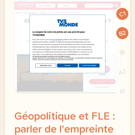
C1
B2
B1
A2
A1
Géopolitique et FLE :
parler de l'empreinte