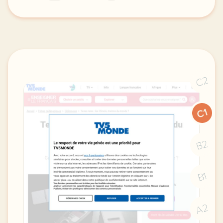
le respect de votre vie privee est une priorite p
C2
C1
B2
B1
A2