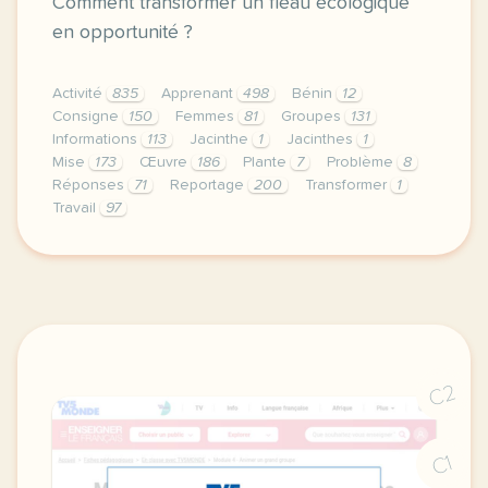
Comment transformer un fléau écologique
en opportunité ?
Activité
835
Apprenant
498
Bénin
12
Consigne
150
Femmes
81
Groupes
131
Informations
113
Jacinthe
1
Jacinthes
1
Mise
173
Œuvre
186
Plante
7
Problème
8
Réponses
71
Reportage
200
Transformer
1
Travail
97
continuer sans accepter le respect de votre vie pri
C2
C1