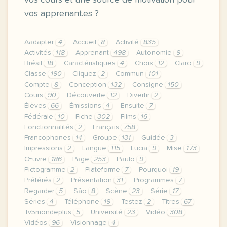
vos cours et une source de motivation pour
vos apprenant.es ?
Aadapter
4
Accueil
8
Activité
835
Activités
118
Apprenant
498
Autonomie
9
Brésil
18
Caractéristiques
4
Choix
12
Claro
9
Classe
190
Cliquez
2
Commun
101
Compte
8
Conception
132
Consigne
150
Cours
90
Découverte
12
Divertir
2
Élèves
66
Émissions
4
Ensuite
7
Fédérale
10
Fiche
302
Films
16
Fonctionnalités
2
Français
758
Francophones
14
Groupe
131
Guidée
3
Impressions
2
Langue
115
Lucia
9
Mise
173
Œuvre
186
Page
253
Paulo
9
Pictogramme
2
Plateforme
7
Pourquoi
19
Préférés
2
Présentation
31
Programmes
7
Regarder
5
São
8
Scène
23
Série
17
Séries
4
Téléphone
19
Testez
2
Titres
67
Tv5mondeplus
5
Université
23
Vidéo
308
Vidéos
96
Visionnage
4