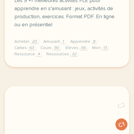
Les 9 +1 meilleures activités FLE pour
apprendre en s’amusant : jeux, activités de
production, exercices. Format PDF. En ligne
ou en présentiel
Acheter
20
Amusant
1
Apprendre
8
Cartes
63
Cours
90
Élèves
66
Mon
13
Ressource
4
Ressources
32
mon top 9 1 des ressources pour apprendre en s amus
C2
C1