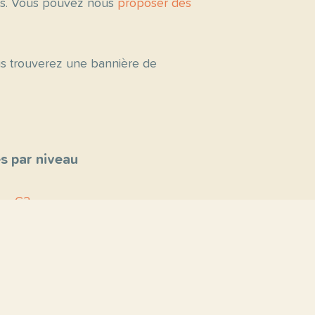
tés. Vous pouvez nous
proposer des
ous trouverez une bannière de
s par niveau
C2
C1
B2
B1
A2
A1