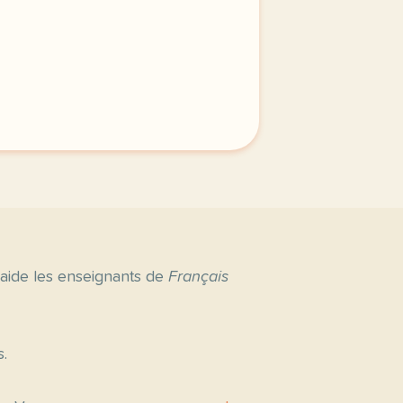
privee est une priorite pour tv5mondeavec votre accord no
 aide les enseignants de
Français
s.