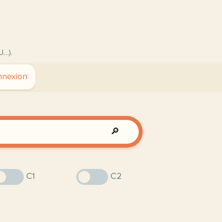
U…).
nexion
🔎
C1
C2