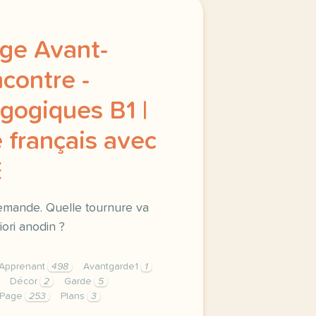
ge Avant-
ncontre -
gogiques B1 |
 français avec
E
llemande. Quelle tournure va
ori anodin ?
Apprenant
498
Avantgarde1
1
Décor
2
Garde
5
Page
253
Plans
3