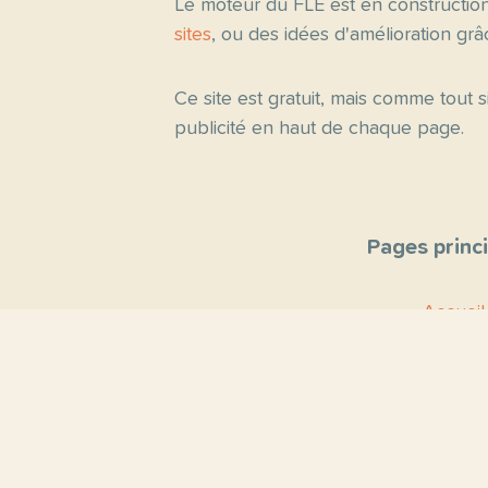
Le moteur du FLE est en constructio
sites
, ou des idées d'amélioration gr
Ce site est gratuit, mais comme tout
publicité en haut de chaque page.
Pages princ
Accueil
Thèmes
Blog
Proposer un 
Contact
À propo