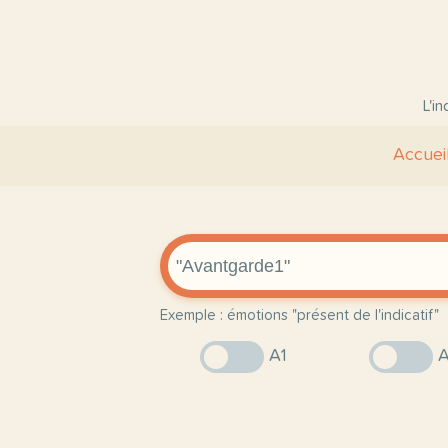
L'i
Accuei
Exemple : émotions "présent de l'indicatif"
A1
A