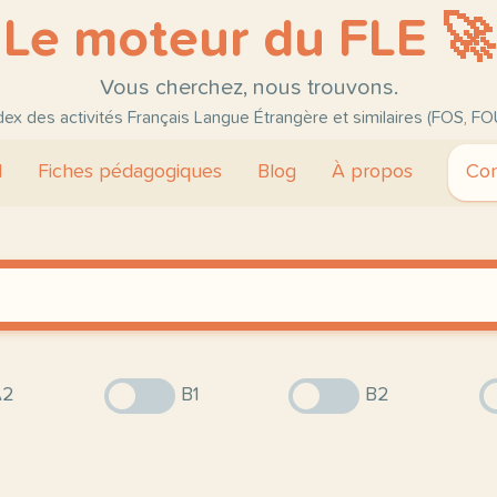
Le moteur du FLE 🚀
Vous cherchez, nous trouvons.
ndex des activités Français Langue Étrangère et similaires (FOS, FO
l
Fiches pédagogiques
Blog
À propos
Con
2
B1
B2