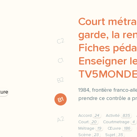
Court métra
garde, la re
C2
Fiches péda
Enseigner le
C1
TV5MOND
B2
1984, frontière franco-a
prendre ce contrôle a pri
B1
Accord
24
Activité
835
A2
Court
20
Courtmetrage
4
Métrage
19
Œuvre
186
Scène
23
Sujet
35