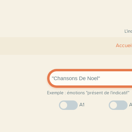
L'i
Accuei
Exemple : émotions "présent de l'indicatif"
A1
A