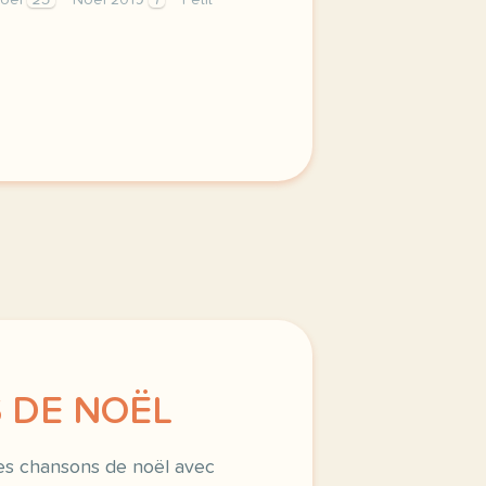
oel
25
Noel 2019
1
Petit
anson de noel que nous allons interpreter dans la fete de 
 DE NOËL
ues chansons de noël avec