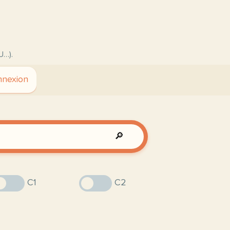
U…).
nexion
🔎
C1
C2