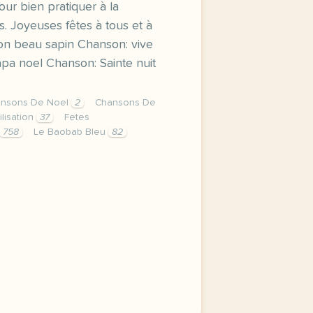
our bien pratiquer à la
. Joyeuses fêtes à tous et à
beau sapin Chanson: vive
apa noel Chanson: Sainte nuit
nsons De Noel
2
Chansons De
ilisation
37
Fetes
758
Le Baobab Bleu
82
 laisse ici quelques chansons de noel avec les paroles e