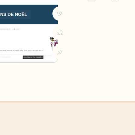
image http maesha3 feten
B1
A2
A1