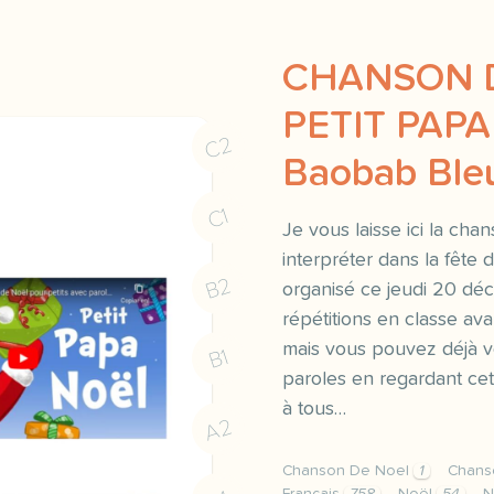
CHANSON D
PETIT PAPA
C2
Baobab Ble
C1
Je vous laisse ici la ch
interpréter dans la fête
B2
organisé ce jeudi 20 dé
répétitions en classe av
mais vous pouvez déjà vo
B1
paroles en regardant cet
à tous…
A2
Chanson De Noel
1
Chans