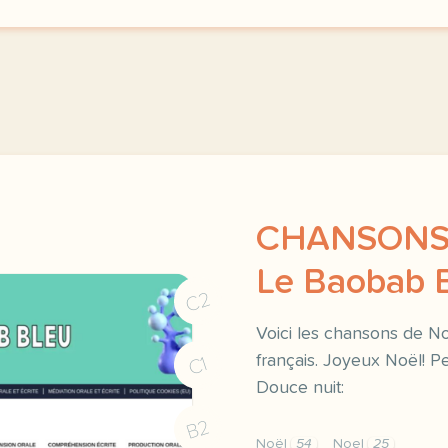
CHANSONS 
Le Baobab 
C2
Voici les chansons de No
français. Joyeux Noël! Pe
C1
Douce nuit:
B2
Noël
54
Noel
25