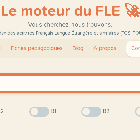
Le moteur du FLE 🚀
Vous cherchez, nous trouvons.
ndex des activités Français Langue Étrangère et similaires (FOS, FO
l
Fiches pédagogiques
Blog
À propos
Con
2
B1
B2