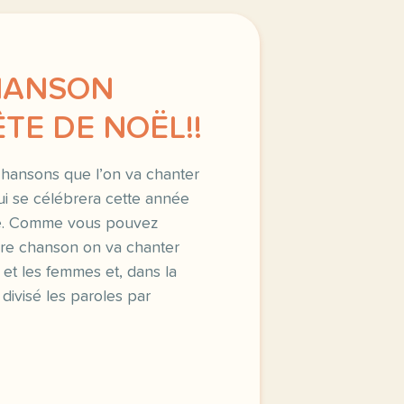
CHANSON
TE DE NOËL!!
chansons que l’on va chanter
qui se célébrera cette année
re. Comme vous pouvez
ère chanson on va chanter
t les femmes et, dans la
ivisé les paroles par
 chansons que l on va chanter lors de la fete de noel qu