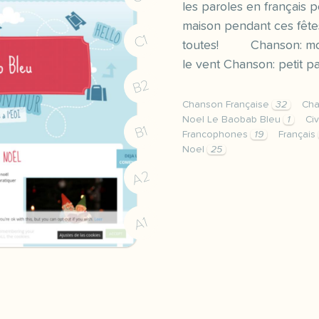
les paroles en français p
maison pendant ces fêtes
C1
toutes! Chanson: mon 
le vent Chanson: petit p
B2
Chanson Française
32
Cha
Noel Le Baobab Bleu
1
Civ
B1
Francophones
19
Français
Noel
25
image pixabay comje vous
A2
A1