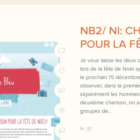
NB2/ NI: 
POUR LA FÊ
C2
Je vous laisse les deux 
lors de la fête de Noël 
C1
le prochain 15 décemb
observer, dans la premi
B2
séparément les hommes e
deuxième chanson, on a d
B1
groupes de…
A2
Ni
57
je vous laisse les deux