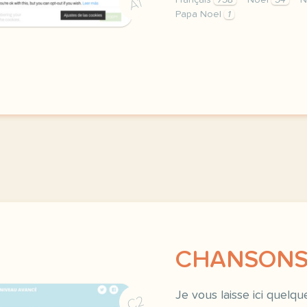
Français
758
Noël
54
N
A1
Papa Noel
1
je vous laisse ici la ch
CHANSONS
Je vous laisse ici quelq
C2