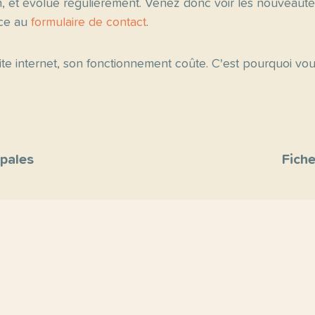
n, et évolue régulièrement. Venez donc voir les nouveau
âce au
formulaire de contact
.
 site internet, son fonctionnement coûte. C'est pourquoi v
ipales
Fiche
site
s