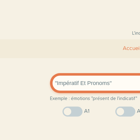
L'i
Accuei
Exemple : émotions "présent de l'indicatif"
A1
A