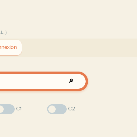
U…).
nexion
🔎
C1
C2