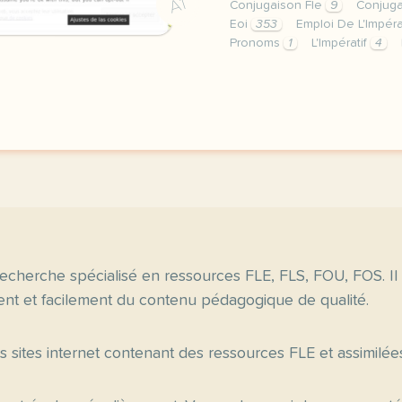
A1
Conjugaison Fle
9
Conjuga
Eoi
353
Emploi De L'Impéra
Pronoms
1
L'Impératif
4
image www toutelaconjuga
echerche spécialisé en ressources FLE, FLS, FOU, FOS. Il
nt et facilement du contenu pédagogique de qualité.
es sites internet contenant des ressources FLE et assimilée