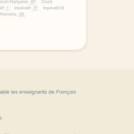
ison Française
67
Cours
tif
1
Impératif
17
Impératif Et
Pronoms
55
ison comcette derniere semaine de cours avec la deuxieme a
 aide les enseignants de
Français
s.