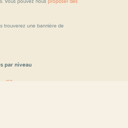
tés. Vous pouvez nous
proposer des
ous trouverez une bannière de
s par niveau
C2
C1
B2
B1
A2
A1