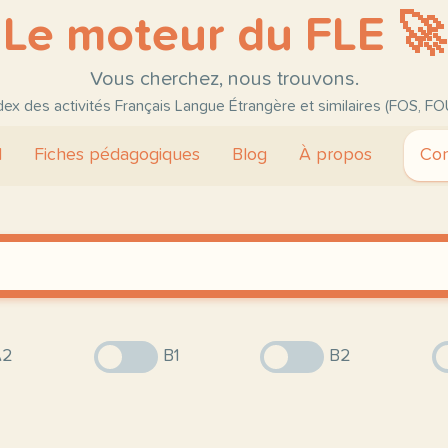
Le moteur du FLE 🚀
Vous cherchez, nous trouvons.
ndex des activités Français Langue Étrangère et similaires (FOS, FO
l
Fiches pédagogiques
Blog
À propos
Con
2
B1
B2