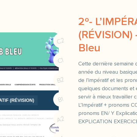
2º- L’IMPÉR
(RÉVISION)
C2
Bleu
C1
Cette dernière semaine 
année du niveau basique
B2
de l’impératif et les pr
quelques documents et e
servir à mieux travailler 
B1
L’Impératif + pronoms CO
pronoms EN/ Y Explicati
A2
EXPLICATION EXERCIC