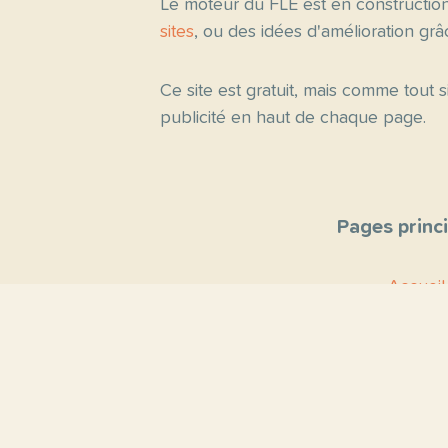
Le moteur du FLE est en constructio
sites
, ou des idées d'amélioration gr
Ce site est gratuit, mais comme tout
publicité en haut de chaque page.
Pages princ
Accueil
Thèmes
Blog
Proposer un 
Contact
À propo