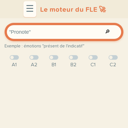
☰
Le moteur du FLE 🚀
🔎
Exemple : émotions "présent de l'indicatif"
A1
A2
B1
B2
C1
C2