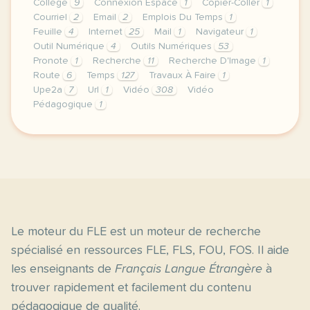
Collège
9
Connexion Espace
1
Copier-Coller
1
Courriel
2
Email
2
Emplois Du Temps
1
Feuille
4
Internet
25
Mail
1
Navigateur
1
Outil Numérique
4
Outils Numériques
53
Pronote
1
Recherche
11
Recherche D'Image
1
Route
6
Temps
127
Travaux À Faire
1
Upe2a
7
Url
1
Vidéo
308
Vidéo
Pédagogique
1
bonjour a tous nous vous presentons aujourd hui tro
Le moteur du FLE est un moteur de recherche
spécialisé en ressources FLE, FLS, FOU, FOS. Il aide
les enseignants de
Français Langue Étrangère
à
trouver rapidement et facilement du contenu
pédagogique de qualité.