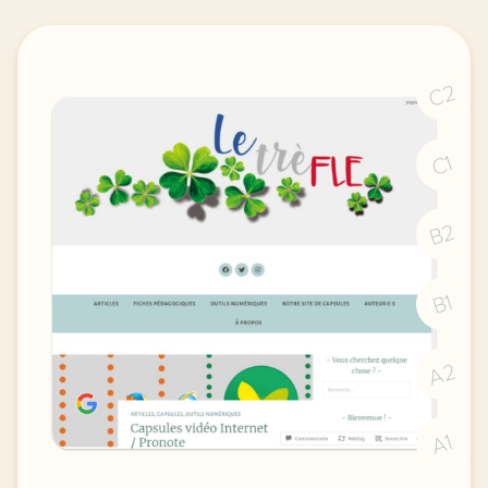
C2
C1
B2
B1
A2
A1