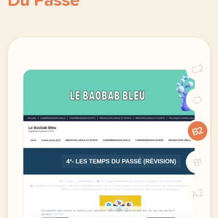
Du Passé
C2
C1
B2
B1
A2