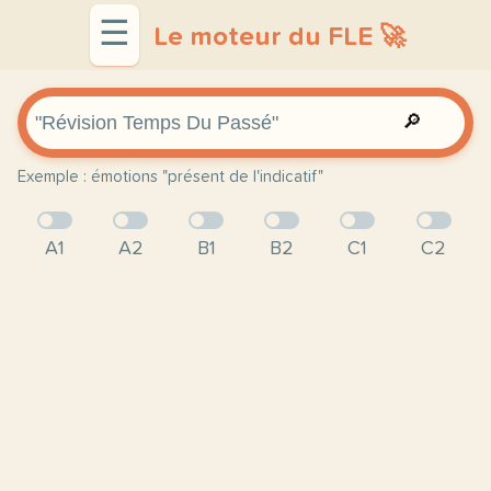
☰
Le moteur du FLE 🚀
🔎
Exemple : émotions "présent de l'indicatif"
A1
A2
B1
B2
C1
C2