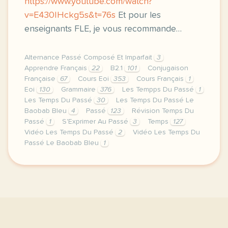
https://www.youtube.com/watch?
v=E430IHckg5s&t=76s
Et pour les
enseignants FLE, je vous recommande…
Alternance Passé Composé Et Imparfait
3
Apprendre Français
22
B2.1
101
Conjugaison
Française
67
Cours Eoi
353
Cours Français
1
Eoi
130
Grammaire
376
Les Tempps Du Passé
1
Les Temps Du Passé
30
Les Temps Du Passé Le
Baobab Bleu
4
Passé
123
Révision Temps Du
Passé
1
S'Exprimer Au Passé
3
Temps
127
Vidéo Les Temps Du Passé
2
Vidéo Les Temps Du
Passé Le Baobab Bleu
1
image pixabay comvideo player is loading current ti