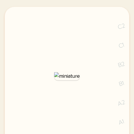
C2
C1
B2
B1
A2
A1