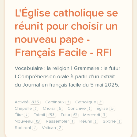
L'Église catholique se
réunit pour choisir un
nouveau pape -
Français Facile - RFI
Vocabulaire : la religion | Grammaire : le futur
| Compréhension orale à partir d’un extrait
du Journal en français facile du 5 mai 2025.
Activité
835
Cardinaux
1
Catholique
3
Chapelle
1
Choisir
6
Conclave
1
Église
5
Élire
1
Extrait
153
Futur
51
Mercredi
3
Nouveau
19
Rassembler
1
Réunir
1
Sixtine
1
Sortiront
1
Vatican
2
exercice a2 l eglise catholique se reunit pour chois