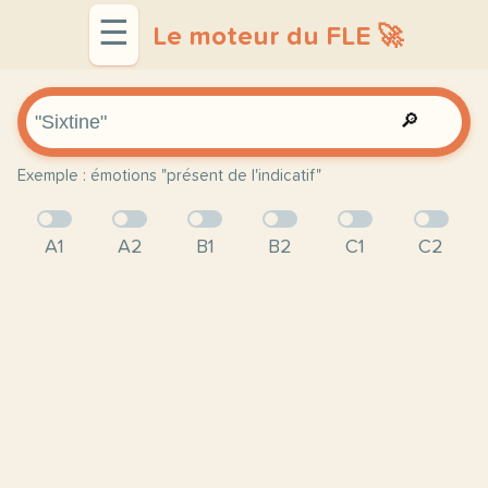
☰
Le moteur du FLE 🚀
🔎
Exemple : émotions "présent de l'indicatif"
A1
A2
B1
B2
C1
C2